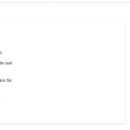
t. 
uhe und 
en für 
 