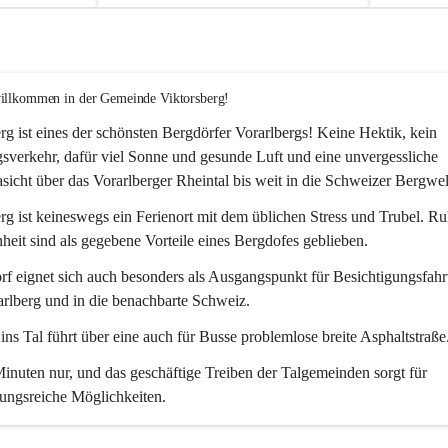
willkommen in der Gemeinde Viktorsberg!
rg ist eines der schönsten Bergdörfer Vorarlbergs! Keine Hektik, kein 
verkehr, dafür viel Sonne und gesunde Luft und eine unvergessliche 
icht über das Vorarlberger Rheintal bis weit in die Schweizer Bergwel
rg ist keineswegs ein Ferienort mit dem üblichen Stress und Trubel. R
eit sind als gegebene Vorteile eines Bergdofes geblieben. 
f eignet sich auch besonders als Ausgangspunkt für Besichtigungsfahrt
rlberg und in die benachbarte Schweiz. 
ns Tal führt über eine auch für Busse problemlose breite Asphaltstraße.
nuten nur, und das geschäftige Treiben der Talgemeinden sorgt für 
ungsreiche Möglichkeiten.