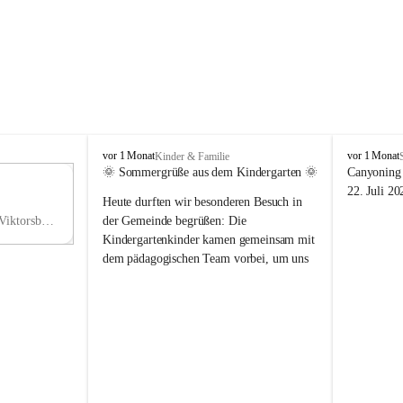
V
V
vor 1 Monat
vor 1 Monat
Kinder & Familie
i
i
🌞 Sommergrüße aus dem Kindergarten 🌞
Canyoning 
k
k
11
22. Juli 20
Heute durften wir besonderen Besuch in 
t
t
NO
o
o
Hauptstraße 36, 6836 Viktorsberg, AUT
der Gemeinde begrüßen: Die 
V
r
r
Kindergartenkinder kamen gemeinsam mit 
s
s
dem pädagogischen Team vorbei, um uns 
b
b
einen schönen Sommer zu wünschen.
e
e
r
r
Vielen Dank für diese liebe Überraschung 
g
g
und die fröhlichen Sommergrüße! Wir 
wünschen allen Kindern, ihren Familien 
sowie dem gesamten Kindergarten-Team 
erholsame, sonnige und wunderschöne 
Sommerferien. 🌼☀️