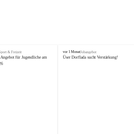
V
vor 1 Monat
Sport & Freizeit
Jobangebot
i
Angebot für Jugendliche am 
Üser Dorflada sucht Verstärkung! 
k
26
t
o
r
s
b
e
r
g