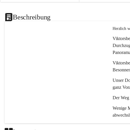
Beschreibung
Herzlich 
Viktorsbe
Durchzugs
Panoramas
Viktorsbe
Besonnenh
Unser Dor
ganz Vora
Der Weg i
Wenige Mi
abwechsl