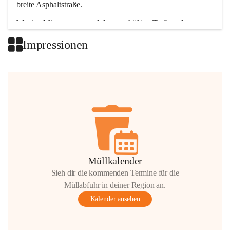
breite Asphaltstraße. 
Wenige Minuten nur, und das geschäftige Treiben der 
Talgemeinden sorgt für abwechslungsreiche Möglichkeiten.
Impressionen
+2
Müllkalender
Sieh dir die kommenden Termine für die
Müllabfuhr in deiner Region an.
Kalender ansehen