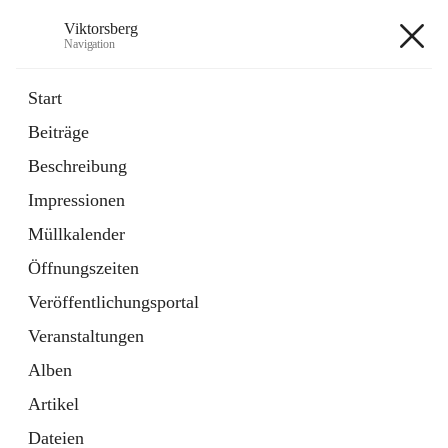
Viktorsberg
Navigation
Viktorsberg
Start
Beiträge
Gemeindepolitik
Beschreibung
1 Schnellzugriff
Impressionen
Bürgerservice
10 Schnellzugriffe
Müllkalender
Öffnungszeiten
+8
Veröffentlichungsportal
Veranstaltungen
Alben
Artikel
Hauptadresse
Dateien