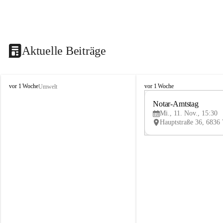
Aktuelle Beiträge
V
V
vor 1 Woche
vor 1 Woche
Umwelt
i
i
k
k
Notar-Amtstag
t
t
Mi., 11. Nov., 15:30
o
o
r
r
s
s
b
b
e
e
r
r
g
g