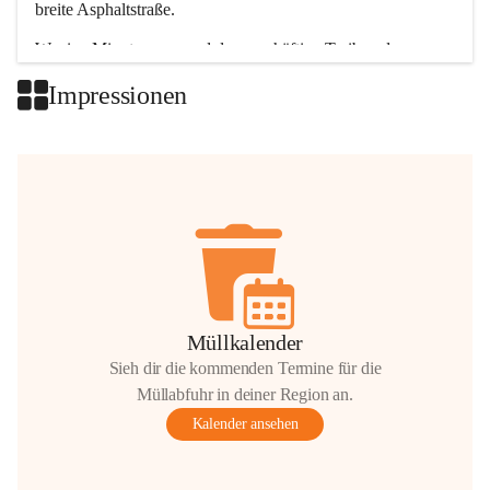
breite Asphaltstraße. 
Wenige Minuten nur, und das geschäftige Treiben der 
Talgemeinden sorgt für abwechslungsreiche Möglichkeiten.
Impressionen
+2
Müllkalender
Sieh dir die kommenden Termine für die
Müllabfuhr in deiner Region an.
Kalender ansehen