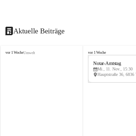
Aktuelle Beiträge
V
V
vor 1 Woche
vor 1 Woche
Umwelt
i
i
k
k
Notar-Amtstag
t
t
Mi., 11. Nov., 15:30
o
o
r
r
s
s
b
b
e
e
r
r
g
g