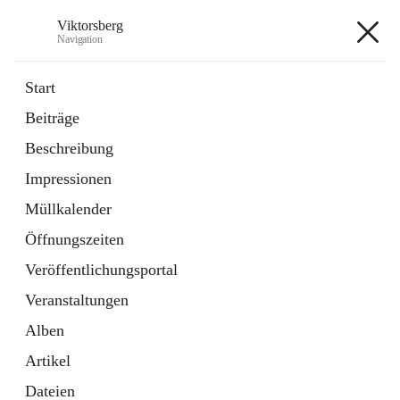
Viktorsberg
Navigation
Viktorsberg
Start
Beiträge
Gemeindepolitik
Beschreibung
1 Schnellzugriff
Impressionen
Bürgerservice
10 Schnellzugriffe
Müllkalender
Öffnungszeiten
+8
Veröffentlichungsportal
Veranstaltungen
Alben
Artikel
Hauptadresse
Dateien