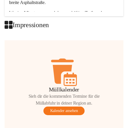
breite Asphaltstraße. 
Wenige Minuten nur, und das geschäftige Treiben der 
Talgemeinden sorgt für abwechslungsreiche Möglichkeiten.
Impressionen
+2
Müllkalender
Sieh dir die kommenden Termine für die
Müllabfuhr in deiner Region an.
Kalender ansehen