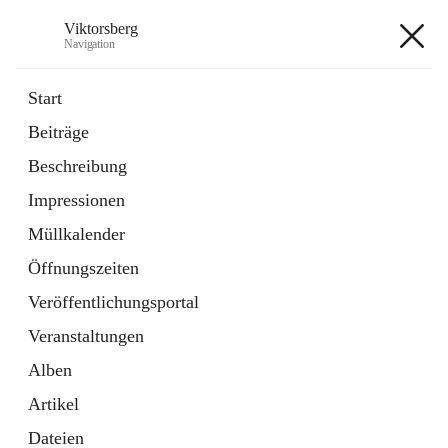
Viktorsberg
Navigation
Viktorsberg
Start
Beiträge
Gemeindepolitik
Beschreibung
1 Schnellzugriff
Impressionen
Bürgerservice
10 Schnellzugriffe
Müllkalender
Öffnungszeiten
+8
Veröffentlichungsportal
Veranstaltungen
Alben
Artikel
Hauptadresse
Dateien