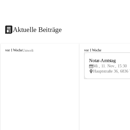
Aktuelle Beiträge
V
V
vor 1 Woche
vor 1 Woche
Umwelt
i
i
k
k
Notar-Amtstag
t
t
Mi., 11. Nov., 15:30
o
o
r
r
s
s
b
b
e
e
r
r
g
g