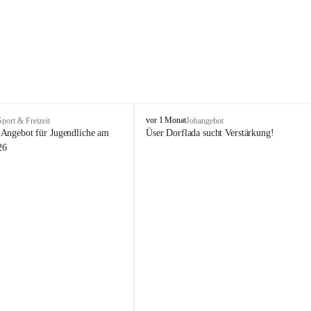
V
vor 1 Monat
Sport & Freizeit
Jobangebot
i
Angebot für Jugendliche am 
Üser Dorflada sucht Verstärkung! 
k
26
t
o
r
s
b
e
r
g