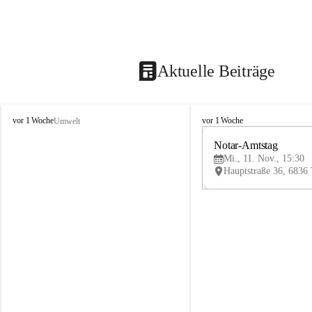
Aktuelle Beiträge
V
V
vor 1 Woche
vor 1 Woche
Umwelt
i
i
k
k
Notar-Amtstag
t
t
Mi., 11. Nov., 15:30
o
o
r
r
s
s
b
b
e
e
r
r
g
g