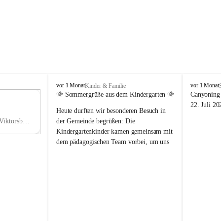
V
V
vor 1 Monat
vor 1 Monat
Kinder & Familie
i
i
🌞 Sommergrüße aus dem Kindergarten 🌞
Canyoning 
k
k
11
22. Juli 20
Heute durften wir besonderen Besuch in 
t
t
NO
o
o
Hauptstraße 36, 6836 Viktorsberg, AUT
der Gemeinde begrüßen: Die 
V
r
r
Kindergartenkinder kamen gemeinsam mit 
s
s
dem pädagogischen Team vorbei, um uns 
b
b
einen schönen Sommer zu wünschen.
e
e
r
r
Vielen Dank für diese liebe Überraschung 
g
g
und die fröhlichen Sommergrüße! Wir 
wünschen allen Kindern, ihren Familien 
sowie dem gesamten Kindergarten-Team 
erholsame, sonnige und wunderschöne 
Sommerferien. 🌼☀️