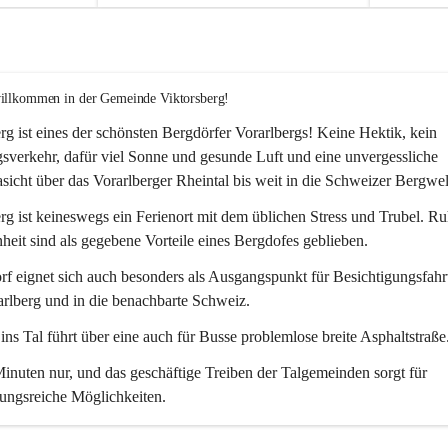
willkommen in der Gemeinde Viktorsberg!
rg ist eines der schönsten Bergdörfer Vorarlbergs! Keine Hektik, kein 
verkehr, dafür viel Sonne und gesunde Luft und eine unvergessliche 
icht über das Vorarlberger Rheintal bis weit in die Schweizer Bergwel
rg ist keineswegs ein Ferienort mit dem üblichen Stress und Trubel. R
eit sind als gegebene Vorteile eines Bergdofes geblieben. 
f eignet sich auch besonders als Ausgangspunkt für Besichtigungsfahrt
rlberg und in die benachbarte Schweiz. 
ns Tal führt über eine auch für Busse problemlose breite Asphaltstraße.
nuten nur, und das geschäftige Treiben der Talgemeinden sorgt für 
ungsreiche Möglichkeiten.