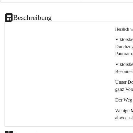
Beschreibung
Herzlich 
Viktorsbe
Durchzugs
Panoramas
Viktorsbe
Besonnenh
Unser Dor
ganz Vora
Der Weg i
Wenige Mi
abwechsl