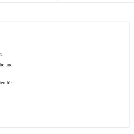
t. 
uhe und 
en für 
 