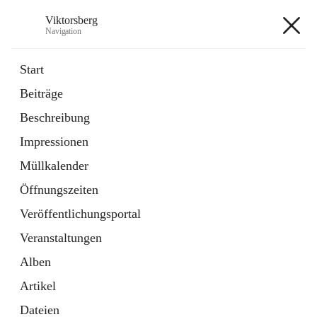
Viktorsberg
Navigation
Viktorsberg
Start
Beiträge
Gemeindepolitik
Beschreibung
1 Schnellzugriff
Impressionen
Bürgerservice
10 Schnellzugriffe
Müllkalender
Öffnungszeiten
+8
Veröffentlichungsportal
Veranstaltungen
Alben
Artikel
Hauptadresse
Dateien