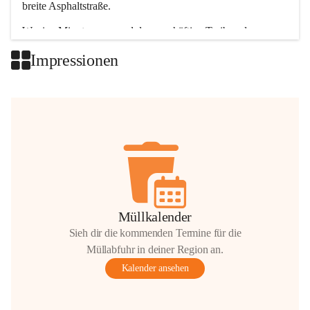
breite Asphaltstraße. 
Wenige Minuten nur, und das geschäftige Treiben der 
Talgemeinden sorgt für abwechslungsreiche Möglichkeiten.
Impressionen
+2
Müllkalender
Sieh dir die kommenden Termine für die
Müllabfuhr in deiner Region an.
Kalender ansehen