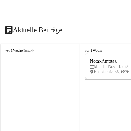
Aktuelle Beiträge
V
V
vor 1 Woche
vor 1 Woche
Umwelt
i
i
k
k
Notar-Amtstag
t
t
Mi., 11. Nov., 15:30
o
o
r
r
s
s
b
b
e
e
r
r
g
g