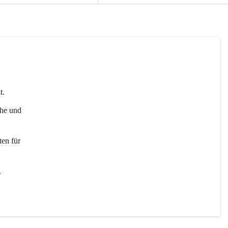
t. 
uhe und 
en für 
 