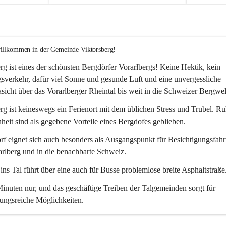
willkommen in der Gemeinde Viktorsberg!
rg ist eines der schönsten Bergdörfer Vorarlbergs! Keine Hektik, kein 
verkehr, dafür viel Sonne und gesunde Luft und eine unvergessliche 
icht über das Vorarlberger Rheintal bis weit in die Schweizer Bergwel
rg ist keineswegs ein Ferienort mit dem üblichen Stress und Trubel. R
eit sind als gegebene Vorteile eines Bergdofes geblieben. 
f eignet sich auch besonders als Ausgangspunkt für Besichtigungsfahrt
rlberg und in die benachbarte Schweiz. 
ns Tal führt über eine auch für Busse problemlose breite Asphaltstraße.
nuten nur, und das geschäftige Treiben der Talgemeinden sorgt für 
ungsreiche Möglichkeiten.