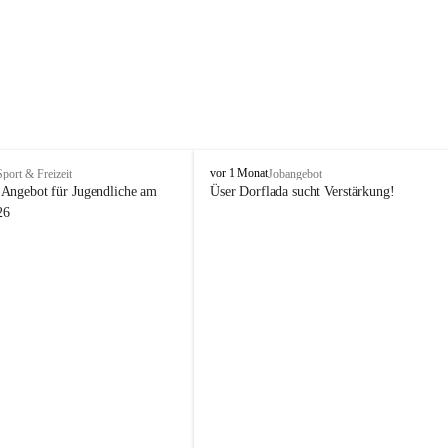
V
vor 1 Monat
Sport & Freizeit
Jobangebot
i
Angebot für Jugendliche am 
Üser Dorflada sucht Verstärkung! 
k
26
t
o
r
s
b
e
r
g