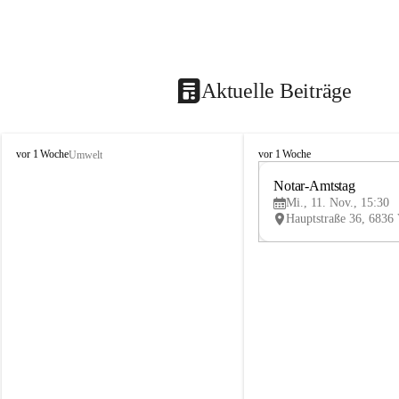
Aktuelle Beiträge
V
V
vor 1 Woche
vor 1 Woche
Umwelt
i
i
k
k
Notar-Amtstag
t
t
Mi., 11. Nov., 15:30
o
o
r
r
s
s
b
b
e
e
r
r
g
g