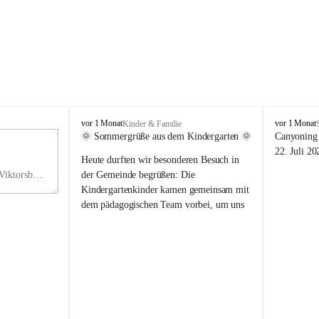
V
V
vor 1 Monat
vor 1 Monat
Kinder & Familie
i
i
🌞 Sommergrüße aus dem Kindergarten 🌞
Canyoning 
k
k
11
22. Juli 20
Heute durften wir besonderen Besuch in 
t
t
NO
o
o
Hauptstraße 36, 6836 Viktorsberg, AUT
der Gemeinde begrüßen: Die 
V
r
r
Kindergartenkinder kamen gemeinsam mit 
s
s
dem pädagogischen Team vorbei, um uns 
b
b
einen schönen Sommer zu wünschen.
e
e
r
r
Vielen Dank für diese liebe Überraschung 
g
g
und die fröhlichen Sommergrüße! Wir 
wünschen allen Kindern, ihren Familien 
sowie dem gesamten Kindergarten-Team 
erholsame, sonnige und wunderschöne 
Sommerferien. 🌼☀️