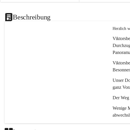
Beschreibung
Herzlich 
Viktorsbe
Durchzugs
Panoramas
Viktorsbe
Besonnenh
Unser Dor
ganz Vora
Der Weg i
Wenige Mi
abwechsl