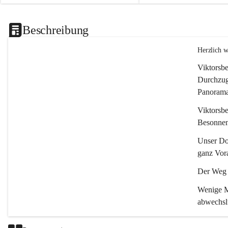
Beschreibung
Herzlich 
Viktorsbe
Durchzugs
Panoramas
Viktorsbe
Besonnenh
Unser Dor
ganz Vora
Der Weg i
Wenige Mi
abwechsl