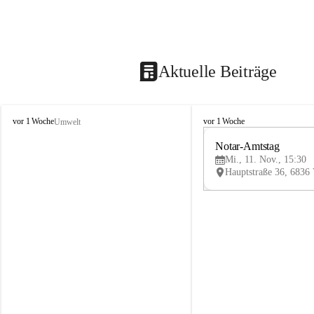
Aktuelle Beiträge
V
V
vor 1 Woche
vor 1 Woche
Umwelt
i
i
k
k
Notar-Amtstag
t
t
Mi., 11. Nov., 15:30
o
o
r
r
s
s
b
b
e
e
r
r
g
g