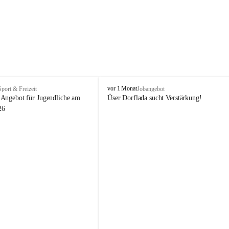
V
vor 1 Monat
Sport & Freizeit
Jobangebot
i
Angebot für Jugendliche am 
Üser Dorflada sucht Verstärkung! 
k
26
t
o
r
s
b
e
r
g