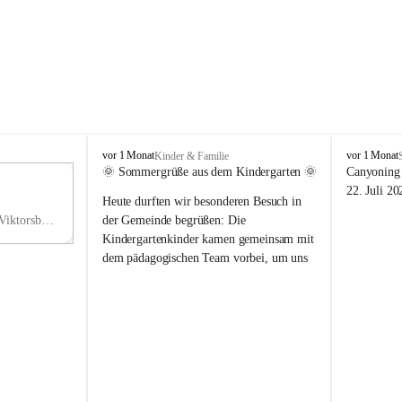
V
V
vor 1 Monat
vor 1 Monat
Kinder & Familie
i
i
🌞 Sommergrüße aus dem Kindergarten 🌞
Canyoning 
k
k
11
22. Juli 20
Heute durften wir besonderen Besuch in 
t
t
NO
o
o
Hauptstraße 36, 6836 Viktorsberg, AUT
der Gemeinde begrüßen: Die 
V
r
r
Kindergartenkinder kamen gemeinsam mit 
s
s
dem pädagogischen Team vorbei, um uns 
b
b
einen schönen Sommer zu wünschen.
e
e
r
r
Vielen Dank für diese liebe Überraschung 
g
g
und die fröhlichen Sommergrüße! Wir 
wünschen allen Kindern, ihren Familien 
sowie dem gesamten Kindergarten-Team 
erholsame, sonnige und wunderschöne 
Sommerferien. 🌼☀️