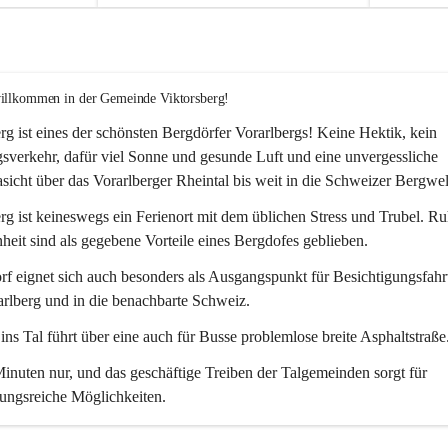
willkommen in der Gemeinde Viktorsberg!
rg ist eines der schönsten Bergdörfer Vorarlbergs! Keine Hektik, kein 
verkehr, dafür viel Sonne und gesunde Luft und eine unvergessliche 
icht über das Vorarlberger Rheintal bis weit in die Schweizer Bergwel
rg ist keineswegs ein Ferienort mit dem üblichen Stress und Trubel. R
eit sind als gegebene Vorteile eines Bergdofes geblieben. 
f eignet sich auch besonders als Ausgangspunkt für Besichtigungsfahrt
rlberg und in die benachbarte Schweiz. 
ns Tal führt über eine auch für Busse problemlose breite Asphaltstraße.
nuten nur, und das geschäftige Treiben der Talgemeinden sorgt für 
ungsreiche Möglichkeiten.