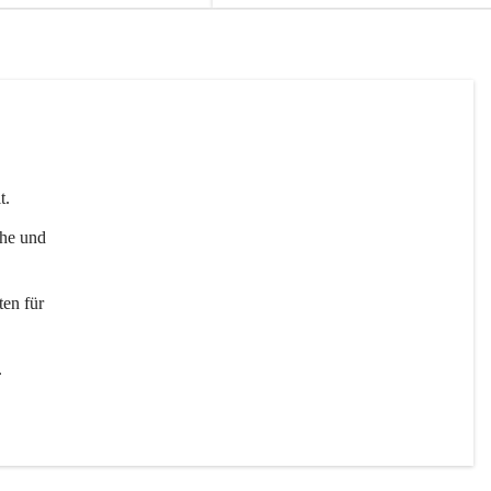
t. 
uhe und 
en für 
 