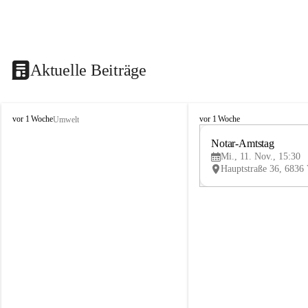
Aktuelle Beiträge
V
V
vor 1 Woche
vor 1 Woche
Umwelt
i
i
k
k
Notar-Amtstag
t
t
Mi., 11. Nov., 15:30
o
o
r
r
s
s
b
b
e
e
r
r
g
g