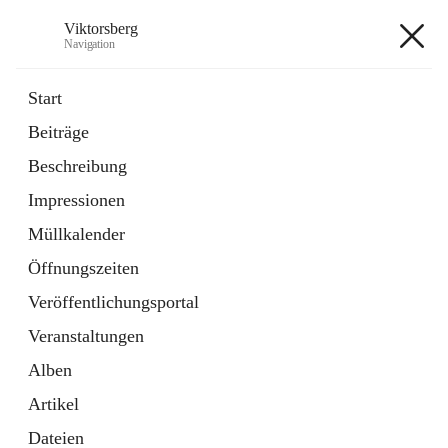
Viktorsberg
Navigation
Viktorsberg
Start
Beiträge
Gemeindepolitik
Beschreibung
1 Schnellzugriff
Impressionen
Bürgerservice
10 Schnellzugriffe
Müllkalender
Öffnungszeiten
+8
Veröffentlichungsportal
Veranstaltungen
Alben
Artikel
Hauptadresse
Dateien