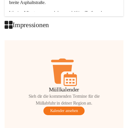
breite Asphaltstraße. 
Wenige Minuten nur, und das geschäftige Treiben der 
Talgemeinden sorgt für abwechslungsreiche Möglichkeiten.
Impressionen
+2
Müllkalender
Sieh dir die kommenden Termine für die
Müllabfuhr in deiner Region an.
Kalender ansehen