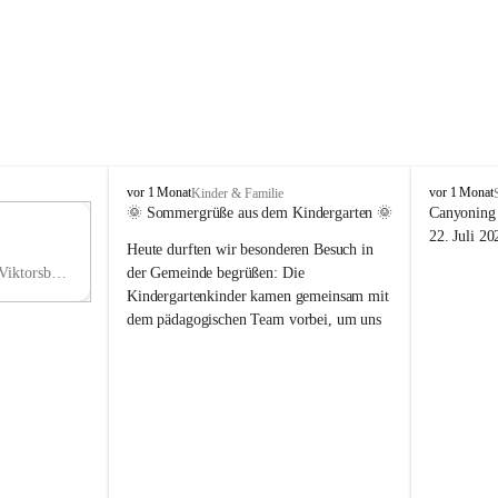
V
V
vor 1 Monat
vor 1 Monat
Kinder & Familie
i
i
🌞 Sommergrüße aus dem Kindergarten 🌞
Canyoning 
k
k
11
22. Juli 20
Heute durften wir besonderen Besuch in 
t
t
NO
o
o
Hauptstraße 36, 6836 Viktorsberg, AUT
der Gemeinde begrüßen: Die 
V
r
r
Kindergartenkinder kamen gemeinsam mit 
s
s
dem pädagogischen Team vorbei, um uns 
b
b
einen schönen Sommer zu wünschen.
e
e
r
r
Vielen Dank für diese liebe Überraschung 
g
g
und die fröhlichen Sommergrüße! Wir 
wünschen allen Kindern, ihren Familien 
sowie dem gesamten Kindergarten-Team 
erholsame, sonnige und wunderschöne 
Sommerferien. 🌼☀️