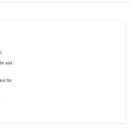
t. 
uhe und 
en für 
 