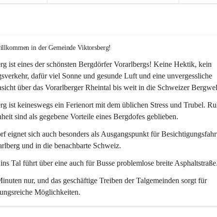
willkommen in der Gemeinde Viktorsberg!
rg ist eines der schönsten Bergdörfer Vorarlbergs! Keine Hektik, kein 
verkehr, dafür viel Sonne und gesunde Luft und eine unvergessliche 
icht über das Vorarlberger Rheintal bis weit in die Schweizer Bergwel
rg ist keineswegs ein Ferienort mit dem üblichen Stress und Trubel. R
eit sind als gegebene Vorteile eines Bergdofes geblieben. 
f eignet sich auch besonders als Ausgangspunkt für Besichtigungsfahrt
rlberg und in die benachbarte Schweiz. 
ns Tal führt über eine auch für Busse problemlose breite Asphaltstraße.
nuten nur, und das geschäftige Treiben der Talgemeinden sorgt für 
ungsreiche Möglichkeiten.