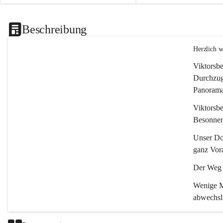
Beschreibung
Herzlich 
Viktorsbe
Durchzugs
Panoramas
Viktorsbe
Besonnenh
Unser Dor
ganz Vora
Der Weg i
Wenige Mi
abwechsl