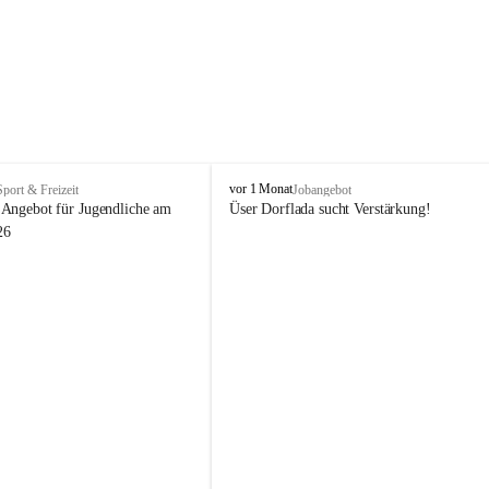
V
vor 1 Monat
Sport & Freizeit
Jobangebot
i
Angebot für Jugendliche am 
Üser Dorflada sucht Verstärkung! 
k
26
t
o
r
s
b
e
r
g