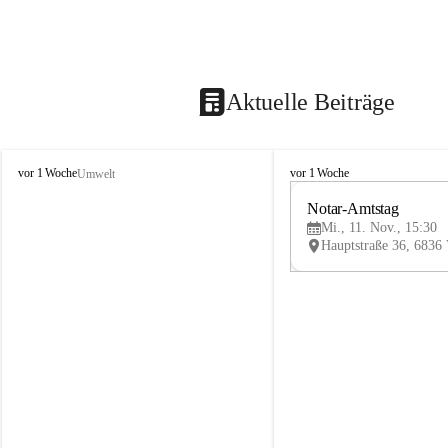
Aktuelle Beiträge
V
V
vor 1 Woche
vor 1 Woche
Umwelt
i
i
k
k
Notar-Amtstag
t
t
Mi., 11. Nov., 15:30
o
o
r
r
s
s
b
b
e
e
r
r
g
g