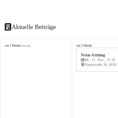
Aktuelle Beiträge
V
V
vor 1 Woche
vor 1 Woche
Umwelt
i
i
k
k
Notar-Amtstag
t
t
Mi., 11. Nov., 15:30
o
o
r
r
s
s
b
b
e
e
r
r
g
g