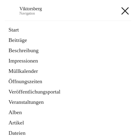
Viktorsberg
Navigation
Viktorsberg
Start
Beiträge
Gemeindepolitik
Beschreibung
1 Schnellzugriff
Impressionen
Bürgerservice
10 Schnellzugriffe
Müllkalender
Öffnungszeiten
+8
Veröffentlichungsportal
Veranstaltungen
Alben
Artikel
Hauptadresse
Dateien