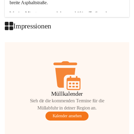
breite Asphaltstraße. 
Wenige Minuten nur, und das geschäftige Treiben der 
Talgemeinden sorgt für abwechslungsreiche Möglichkeiten.
Impressionen
+2
Müllkalender
Sieh dir die kommenden Termine für die
Müllabfuhr in deiner Region an.
Kalender ansehen