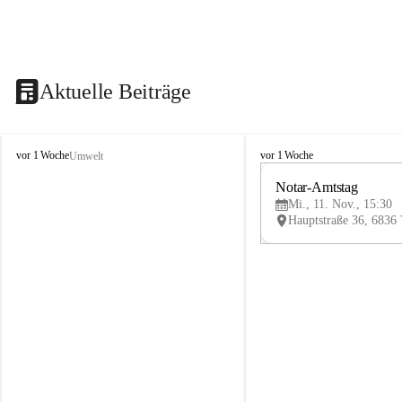
Aktuelle Beiträge
V
V
vor 1 Woche
vor 1 Woche
Umwelt
i
i
k
k
Notar-Amtstag
t
t
Mi., 11. Nov., 15:30
o
o
r
r
s
s
b
b
e
e
r
r
g
g