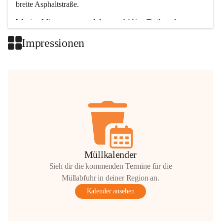
breite Asphaltstraße. 
Wenige Minuten nur, und das geschäftige Treiben der 
Talgemeinden sorgt für abwechslungsreiche Möglichkeiten.
Impressionen
+2
Müllkalender
Sieh dir die kommenden Termine für die
Müllabfuhr in deiner Region an.
Kalender ansehen