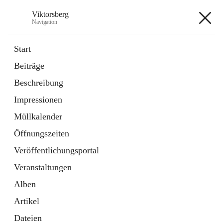
Viktorsberg
Navigation
Viktorsberg
Start
Beiträge
Gemeindepolitik
Beschreibung
1 Schnellzugriff
Impressionen
Bürgerservice
10 Schnellzugriffe
Müllkalender
Öffnungszeiten
+8
Veröffentlichungsportal
Veranstaltungen
Alben
Artikel
Hauptadresse
Dateien