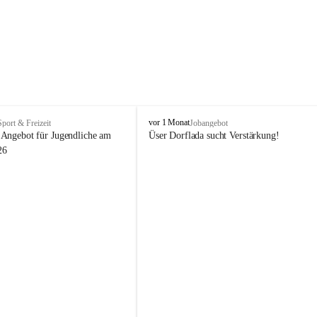
V
vor 1 Monat
Sport & Freizeit
Jobangebot
i
Angebot für Jugendliche am 
Üser Dorflada sucht Verstärkung! 
k
26
t
o
r
s
b
e
r
g