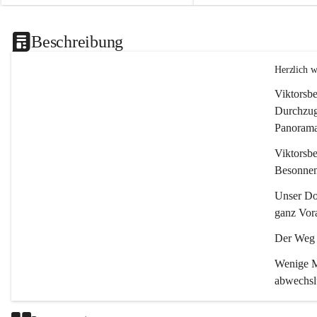
Beschreibung
Herzlich 
Viktorsbe
Durchzugs
Panoramas
Viktorsbe
Besonnenh
Unser Dor
ganz Vora
Der Weg i
Wenige Mi
abwechsl