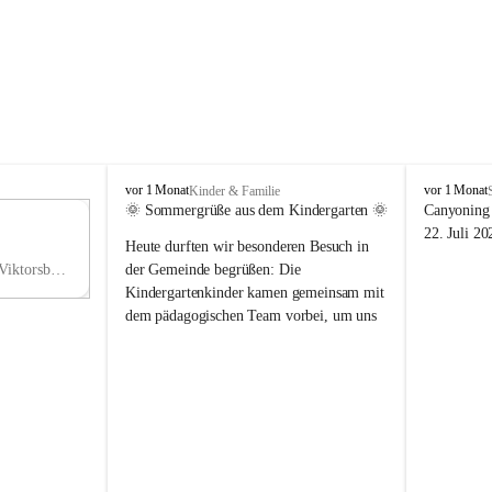
V
V
vor 1 Monat
vor 1 Monat
Kinder & Familie
i
i
🌞 Sommergrüße aus dem Kindergarten 🌞
Canyoning 
k
k
11
22. Juli 20
Heute durften wir besonderen Besuch in 
t
t
NO
o
o
Hauptstraße 36, 6836 Viktorsberg, AUT
der Gemeinde begrüßen: Die 
V
r
r
Kindergartenkinder kamen gemeinsam mit 
s
s
dem pädagogischen Team vorbei, um uns 
b
b
einen schönen Sommer zu wünschen.
e
e
r
r
Vielen Dank für diese liebe Überraschung 
g
g
und die fröhlichen Sommergrüße! Wir 
wünschen allen Kindern, ihren Familien 
sowie dem gesamten Kindergarten-Team 
erholsame, sonnige und wunderschöne 
Sommerferien. 🌼☀️