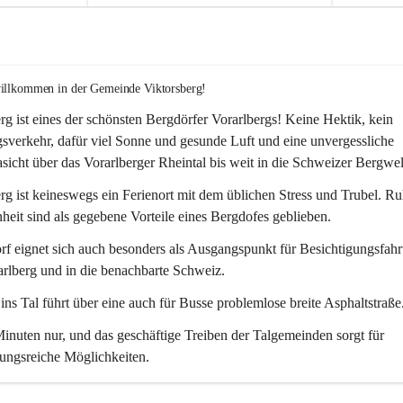
willkommen in der Gemeinde Viktorsberg!
rg ist eines der schönsten Bergdörfer Vorarlbergs! Keine Hektik, kein 
verkehr, dafür viel Sonne und gesunde Luft und eine unvergessliche 
icht über das Vorarlberger Rheintal bis weit in die Schweizer Bergwel
rg ist keineswegs ein Ferienort mit dem üblichen Stress und Trubel. R
eit sind als gegebene Vorteile eines Bergdofes geblieben. 
f eignet sich auch besonders als Ausgangspunkt für Besichtigungsfahrt
rlberg und in die benachbarte Schweiz. 
ns Tal führt über eine auch für Busse problemlose breite Asphaltstraße.
nuten nur, und das geschäftige Treiben der Talgemeinden sorgt für 
ungsreiche Möglichkeiten.