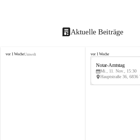
Aktuelle Beiträge
V
V
vor 1 Woche
vor 1 Woche
Umwelt
i
i
k
k
Notar-Amtstag
t
t
Mi., 11. Nov., 15:30
o
o
r
r
s
s
b
b
e
e
r
r
g
g