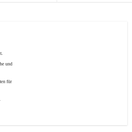
t. 
uhe und 
en für 
 