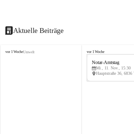
Aktuelle Beiträge
V
V
vor 1 Woche
vor 1 Woche
Umwelt
i
i
k
k
Notar-Amtstag
t
t
Mi., 11. Nov., 15:30
o
o
r
r
s
s
b
b
e
e
r
r
g
g