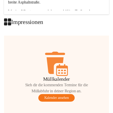
breite Asphaltstraße. 
Wenige Minuten nur, und das geschäftige Treiben der 
Talgemeinden sorgt für abwechslungsreiche Möglichkeiten.
Impressionen
+2
Müllkalender
Sieh dir die kommenden Termine für die
Müllabfuhr in deiner Region an.
Kalender ansehen