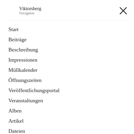
Viktorsberg
Navigation
Viktorsberg
Start
Beiträge
Gemeindepolitik
Beschreibung
1 Schnellzugriff
Impressionen
Bürgerservice
10 Schnellzugriffe
Müllkalender
Öffnungszeiten
+8
Veröffentlichungsportal
Veranstaltungen
Alben
Artikel
Hauptadresse
Dateien