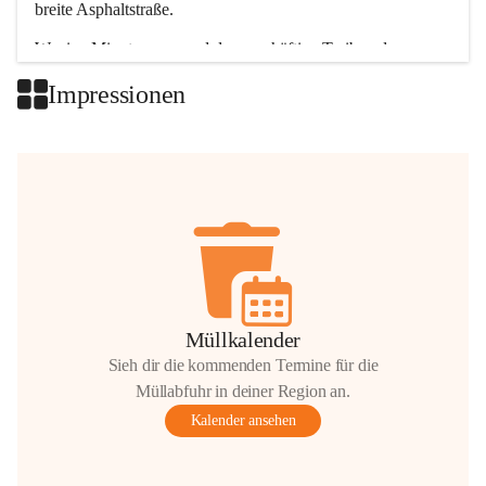
breite Asphaltstraße. 
Wenige Minuten nur, und das geschäftige Treiben der 
Talgemeinden sorgt für abwechslungsreiche Möglichkeiten.
Impressionen
+2
Müllkalender
Sieh dir die kommenden Termine für die
Müllabfuhr in deiner Region an.
Kalender ansehen