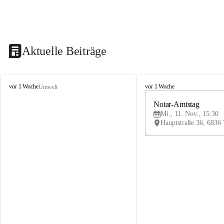
Aktuelle Beiträge
V
V
vor 1 Woche
vor 1 Woche
Umwelt
i
i
k
k
Notar-Amtstag
t
t
Mi., 11. Nov., 15:30
o
o
r
r
s
s
b
b
e
e
r
r
g
g