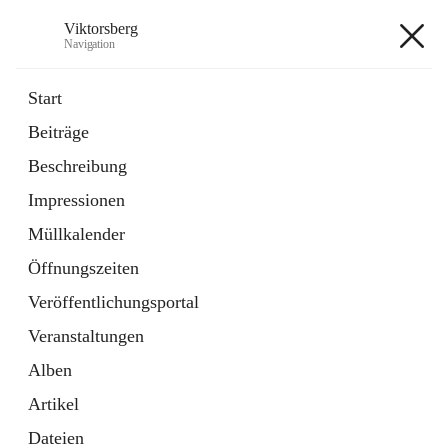
Viktorsberg
Navigation
Viktorsberg
Start
Beiträge
Gemeindepolitik
Beschreibung
1 Schnellzugriff
Impressionen
Bürgerservice
10 Schnellzugriffe
Müllkalender
Öffnungszeiten
+8
Veröffentlichungsportal
Veranstaltungen
Alben
Artikel
Hauptadresse
Dateien