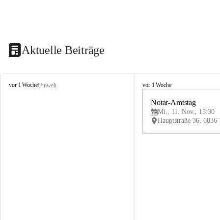
Aktuelle Beiträge
V
V
vor 1 Woche
vor 1 Woche
Umwelt
i
i
k
k
Notar-Amtstag
t
t
Mi., 11. Nov., 15:30
o
o
r
r
s
s
b
b
e
e
r
r
g
g