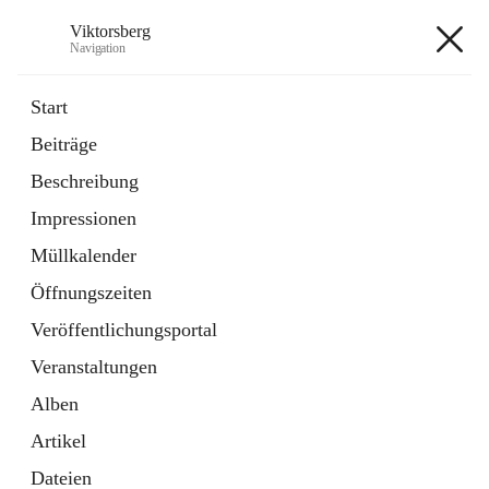
Viktorsberg
Navigation
Viktorsberg
Start
Beiträge
Gemeindepolitik
Beschreibung
1 Schnellzugriff
Impressionen
Bürgerservice
10 Schnellzugriffe
Müllkalender
Öffnungszeiten
+8
Veröffentlichungsportal
Veranstaltungen
Alben
Artikel
Hauptadresse
Dateien