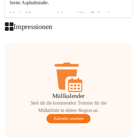
breite Asphaltstraße. 
Wenige Minuten nur, und das geschäftige Treiben der 
Talgemeinden sorgt für abwechslungsreiche Möglichkeiten.
Impressionen
+2
Müllkalender
Sieh dir die kommenden Termine für die
Müllabfuhr in deiner Region an.
Kalender ansehen