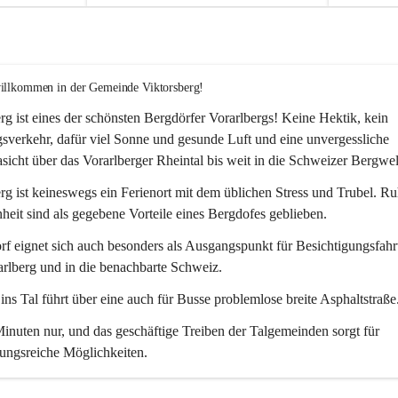
willkommen in der Gemeinde Viktorsberg!
rg ist eines der schönsten Bergdörfer Vorarlbergs! Keine Hektik, kein 
verkehr, dafür viel Sonne und gesunde Luft und eine unvergessliche 
icht über das Vorarlberger Rheintal bis weit in die Schweizer Bergwel
rg ist keineswegs ein Ferienort mit dem üblichen Stress und Trubel. R
eit sind als gegebene Vorteile eines Bergdofes geblieben. 
f eignet sich auch besonders als Ausgangspunkt für Besichtigungsfahrt
rlberg und in die benachbarte Schweiz. 
ns Tal führt über eine auch für Busse problemlose breite Asphaltstraße.
nuten nur, und das geschäftige Treiben der Talgemeinden sorgt für 
ungsreiche Möglichkeiten.