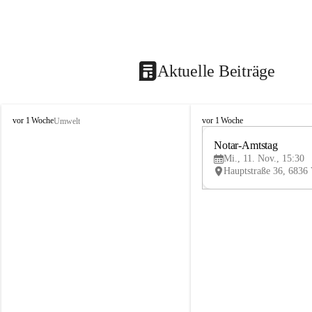
Aktuelle Beiträge
V
V
vor 1 Woche
vor 1 Woche
Umwelt
i
i
k
k
Notar-Amtstag
t
t
Mi., 11. Nov., 15:30
o
o
r
r
s
s
b
b
e
e
r
r
g
g