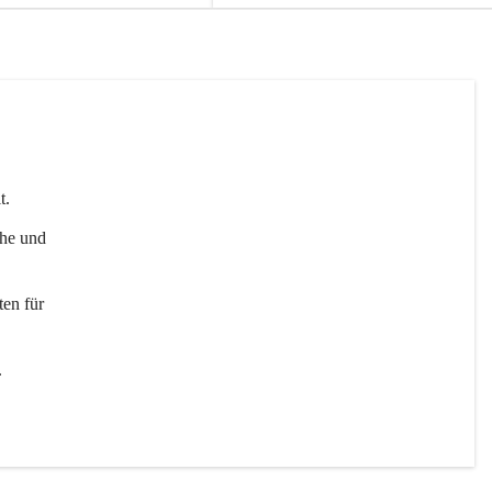
t. 
uhe und 
en für 
 