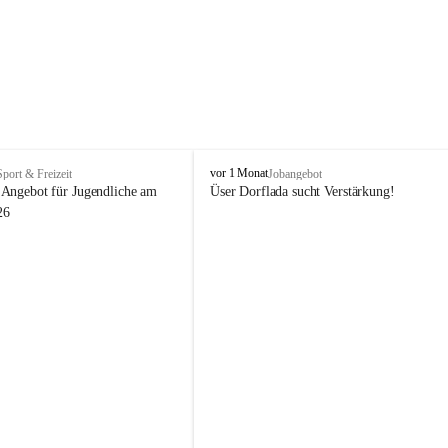
V
vor 1 Monat
Sport & Freizeit
Jobangebot
i
Angebot für Jugendliche am 
Üser Dorflada sucht Verstärkung! 
k
26
t
o
r
s
b
e
r
g