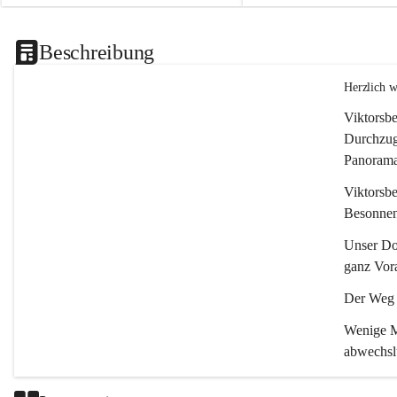
Beschreibung
Herzlich 
Viktorsbe
Durchzugs
Panoramas
Viktorsbe
Besonnenh
Unser Dor
ganz Vora
Der Weg i
Wenige Mi
abwechsl