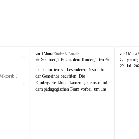
V
V
vor 1 Monat
vor 1 Monat
Kinder & Familie
i
i
🌞 Sommergrüße aus dem Kindergarten 🌞
Canyoning 
k
k
11
22. Juli 20
Heute durften wir besonderen Besuch in 
t
t
NO
o
o
Hauptstraße 36, 6836 Viktorsberg, AUT
der Gemeinde begrüßen: Die 
V
r
r
Kindergartenkinder kamen gemeinsam mit 
s
s
dem pädagogischen Team vorbei, um uns 
b
b
einen schönen Sommer zu wünschen.
e
e
r
r
Vielen Dank für diese liebe Überraschung 
g
g
und die fröhlichen Sommergrüße! Wir 
wünschen allen Kindern, ihren Familien 
sowie dem gesamten Kindergarten-Team 
erholsame, sonnige und wunderschöne 
Sommerferien. 🌼☀️