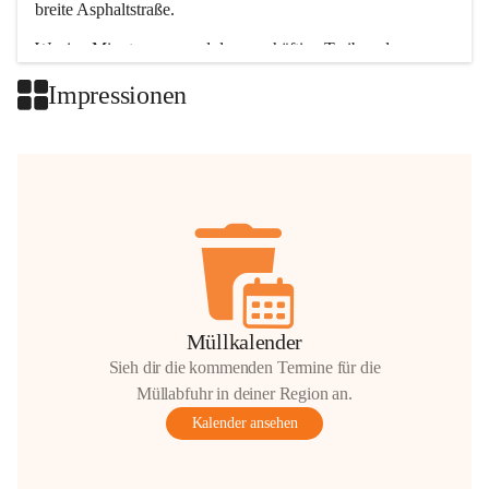
breite Asphaltstraße. 
Wenige Minuten nur, und das geschäftige Treiben der 
Talgemeinden sorgt für abwechslungsreiche Möglichkeiten.
Impressionen
+2
Müllkalender
Sieh dir die kommenden Termine für die
Müllabfuhr in deiner Region an.
Kalender ansehen