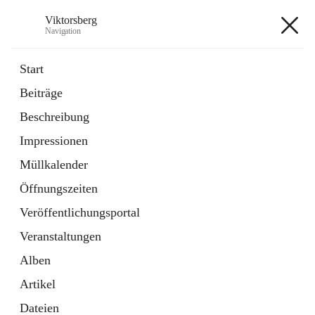
Viktorsberg
Navigation
Viktorsberg
Start
Beiträge
Gemeindepolitik
Beschreibung
1 Schnellzugriff
Impressionen
Bürgerservice
10 Schnellzugriffe
Müllkalender
Öffnungszeiten
+8
Veröffentlichungsportal
Veranstaltungen
Alben
Artikel
Hauptadresse
Dateien