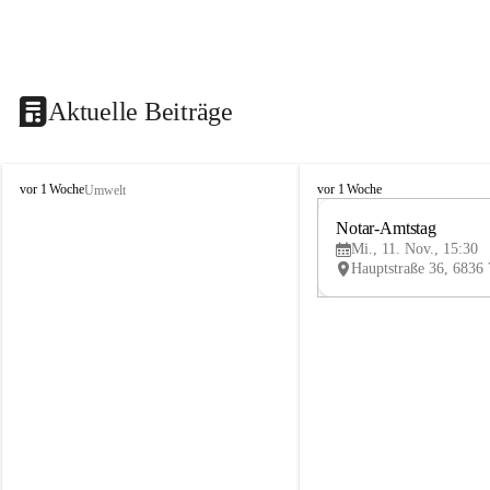
Aktuelle Beiträge
V
V
vor 1 Woche
vor 1 Woche
Umwelt
i
i
k
k
Notar-Amtstag
t
t
Mi., 11. Nov., 15:30
o
o
r
r
s
s
b
b
e
e
r
r
g
g