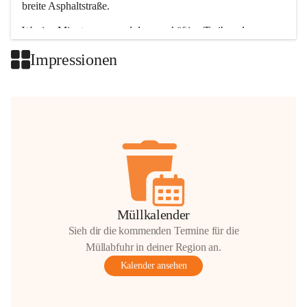
breite Asphaltstraße. 
Wenige Minuten nur, und das geschäftige Treiben der 
Talgemeinden sorgt für abwechslungsreiche Möglichkeiten.
Impressionen
+2
Müllkalender
Sieh dir die kommenden Termine für die
Müllabfuhr in deiner Region an.
Kalender ansehen