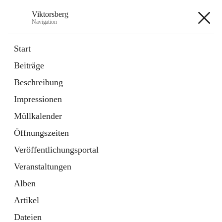
Viktorsberg
Navigation
Viktorsberg
Start
Beiträge
Gemeindepolitik
Beschreibung
1 Schnellzugriff
Impressionen
Bürgerservice
10 Schnellzugriffe
Müllkalender
Öffnungszeiten
+8
Veröffentlichungsportal
Veranstaltungen
Alben
Artikel
Hauptadresse
Dateien