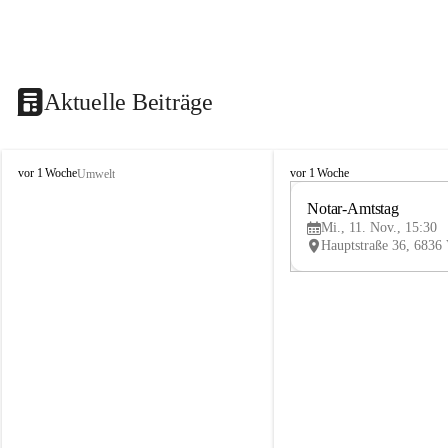
Aktuelle Beiträge
V
V
vor 1 Woche
vor 1 Woche
Umwelt
i
i
k
k
Notar-Amtstag
t
t
Mi., 11. Nov., 15:30
o
o
r
r
s
s
b
b
e
e
r
r
g
g