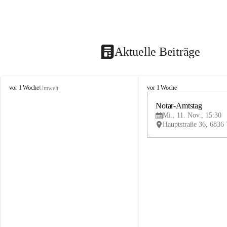
Aktuelle Beiträge
V
V
vor 1 Woche
vor 1 Woche
Umwelt
i
i
k
k
Notar-Amtstag
t
t
Mi., 11. Nov., 15:30
o
o
r
r
s
s
b
b
e
e
r
r
g
g