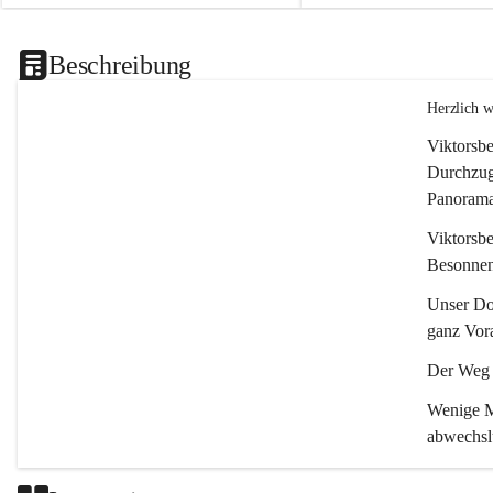
Beschreibung
Herzlich 
Viktorsbe
Durchzugs
Panoramas
Viktorsbe
Besonnenh
Unser Dor
ganz Vora
Der Weg i
Wenige Mi
abwechsl