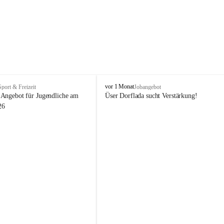
V
vor 1 Monat
Sport & Freizeit
Jobangebot
i
Angebot für Jugendliche am 
Üser Dorflada sucht Verstärkung! 
k
26
t
o
r
s
b
e
r
g