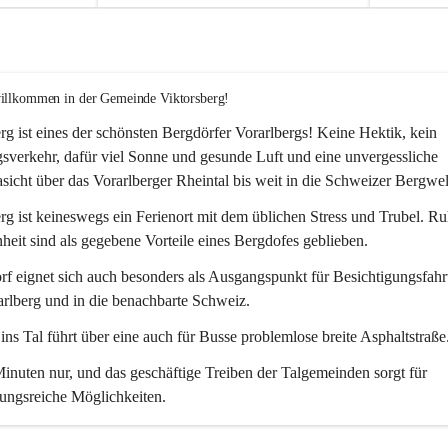
willkommen in der Gemeinde Viktorsberg!
rg ist eines der schönsten Bergdörfer Vorarlbergs! Keine Hektik, kein 
verkehr, dafür viel Sonne und gesunde Luft und eine unvergessliche 
icht über das Vorarlberger Rheintal bis weit in die Schweizer Bergwel
rg ist keineswegs ein Ferienort mit dem üblichen Stress und Trubel. R
eit sind als gegebene Vorteile eines Bergdofes geblieben. 
f eignet sich auch besonders als Ausgangspunkt für Besichtigungsfahrt
rlberg und in die benachbarte Schweiz. 
ns Tal führt über eine auch für Busse problemlose breite Asphaltstraße.
nuten nur, und das geschäftige Treiben der Talgemeinden sorgt für 
ungsreiche Möglichkeiten.