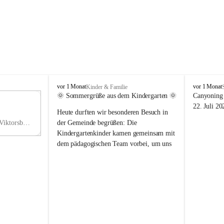
V
V
vor 1 Monat
vor 1 Monat
Kinder & Familie
i
i
🌞 Sommergrüße aus dem Kindergarten 🌞
Canyoning 
k
k
11
22. Juli 20
Heute durften wir besonderen Besuch in 
t
t
NO
o
o
Hauptstraße 36, 6836 Viktorsberg, AUT
der Gemeinde begrüßen: Die 
V
r
r
Kindergartenkinder kamen gemeinsam mit 
s
s
dem pädagogischen Team vorbei, um uns 
b
b
einen schönen Sommer zu wünschen.
e
e
r
r
Vielen Dank für diese liebe Überraschung 
g
g
und die fröhlichen Sommergrüße! Wir 
wünschen allen Kindern, ihren Familien 
sowie dem gesamten Kindergarten-Team 
erholsame, sonnige und wunderschöne 
Sommerferien. 🌼☀️