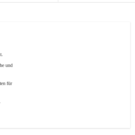
t. 
uhe und 
en für 
 