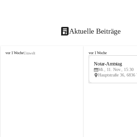
Aktuelle Beiträge
V
V
vor 1 Woche
vor 1 Woche
Umwelt
i
i
k
k
Notar-Amtstag
t
t
Mi., 11. Nov., 15:30
o
o
r
r
s
s
b
b
e
e
r
r
g
g