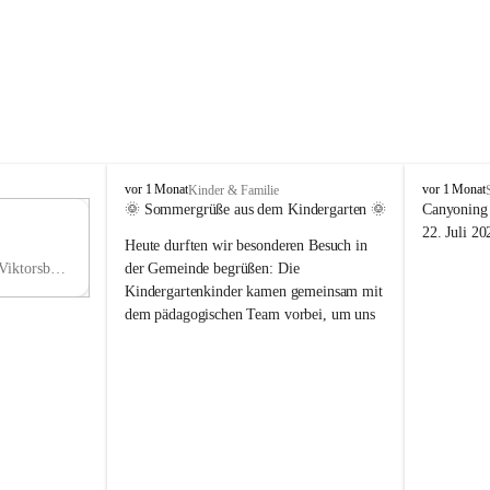
V
V
vor 1 Monat
vor 1 Monat
Kinder & Familie
i
i
🌞 Sommergrüße aus dem Kindergarten 🌞
Canyoning 
k
k
11
22. Juli 20
Heute durften wir besonderen Besuch in 
t
t
NO
o
o
Hauptstraße 36, 6836 Viktorsberg, AUT
der Gemeinde begrüßen: Die 
V
r
r
Kindergartenkinder kamen gemeinsam mit 
s
s
dem pädagogischen Team vorbei, um uns 
b
b
einen schönen Sommer zu wünschen.
e
e
r
r
Vielen Dank für diese liebe Überraschung 
g
g
und die fröhlichen Sommergrüße! Wir 
wünschen allen Kindern, ihren Familien 
sowie dem gesamten Kindergarten-Team 
erholsame, sonnige und wunderschöne 
Sommerferien. 🌼☀️