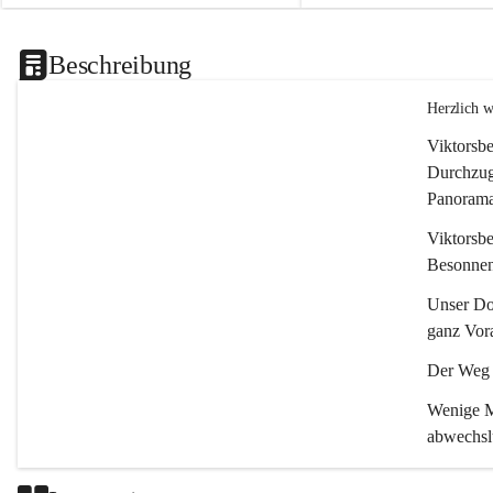
Beschreibung
Herzlich 
Viktorsbe
Durchzugs
Panoramas
Viktorsbe
Besonnenh
Unser Dor
ganz Vora
Der Weg i
Wenige Mi
abwechsl