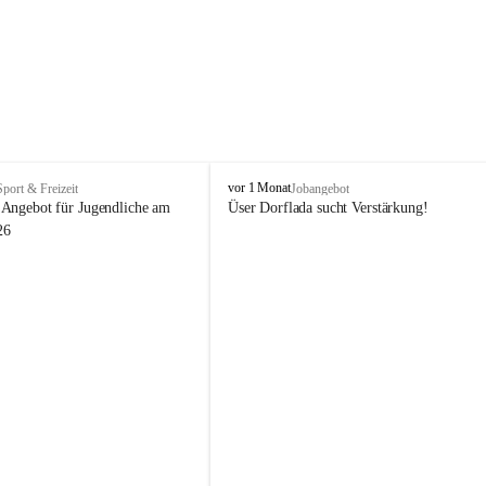
V
vor 1 Monat
Sport & Freizeit
Jobangebot
i
Angebot für Jugendliche am 
Üser Dorflada sucht Verstärkung! 
k
26
t
o
r
s
b
e
r
g