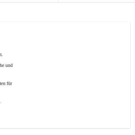
t. 
uhe und 
en für 
 