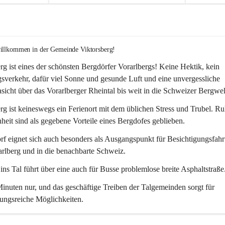
willkommen in der Gemeinde Viktorsberg!
rg ist eines der schönsten Bergdörfer Vorarlbergs! Keine Hektik, kein 
verkehr, dafür viel Sonne und gesunde Luft und eine unvergessliche 
icht über das Vorarlberger Rheintal bis weit in die Schweizer Bergwel
rg ist keineswegs ein Ferienort mit dem üblichen Stress und Trubel. R
eit sind als gegebene Vorteile eines Bergdofes geblieben. 
f eignet sich auch besonders als Ausgangspunkt für Besichtigungsfahrt
rlberg und in die benachbarte Schweiz. 
ns Tal führt über eine auch für Busse problemlose breite Asphaltstraße.
nuten nur, und das geschäftige Treiben der Talgemeinden sorgt für 
ungsreiche Möglichkeiten.