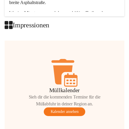
breite Asphaltstraße. 
Wenige Minuten nur, und das geschäftige Treiben der 
Talgemeinden sorgt für abwechslungsreiche Möglichkeiten.
Impressionen
+2
Müllkalender
Sieh dir die kommenden Termine für die
Müllabfuhr in deiner Region an.
Kalender ansehen