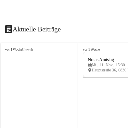
Aktuelle Beiträge
V
V
vor 1 Woche
vor 1 Woche
Umwelt
i
i
k
k
Notar-Amtstag
t
t
Mi., 11. Nov., 15:30
o
o
r
r
s
s
b
b
e
e
r
r
g
g