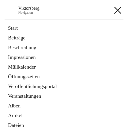
Viktorsberg
Navigation
Viktorsberg
Start
Beiträge
Gemeindepolitik
Beschreibung
1 Schnellzugriff
Impressionen
Bürgerservice
10 Schnellzugriffe
Müllkalender
Öffnungszeiten
+8
Veröffentlichungsportal
Veranstaltungen
Alben
Artikel
Hauptadresse
Dateien