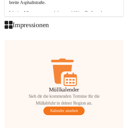
breite Asphaltstraße. 
Wenige Minuten nur, und das geschäftige Treiben der 
Talgemeinden sorgt für abwechslungsreiche Möglichkeiten.
Impressionen
+2
Müllkalender
Sieh dir die kommenden Termine für die
Müllabfuhr in deiner Region an.
Kalender ansehen