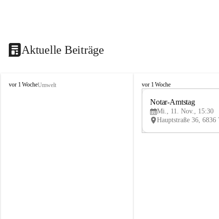
Aktuelle Beiträge
V
V
vor 1 Woche
vor 1 Woche
Umwelt
i
i
k
k
Notar-Amtstag
t
t
Mi., 11. Nov., 15:30
o
o
r
r
s
s
b
b
e
e
r
r
g
g