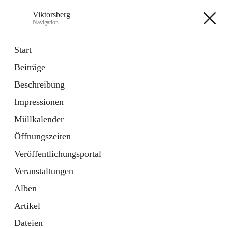
Viktorsberg
Navigation
Viktorsberg
Start
Beiträge
Gemeindepolitik
Beschreibung
1 Schnellzugriff
Impressionen
Bürgerservice
10 Schnellzugriffe
Müllkalender
Öffnungszeiten
+8
Veröffentlichungsportal
Veranstaltungen
Alben
Artikel
Hauptadresse
Dateien