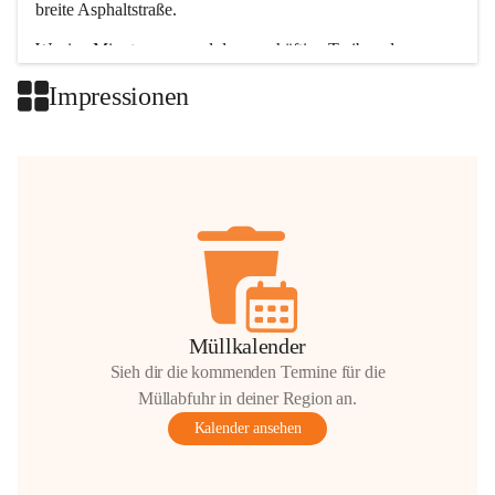
breite Asphaltstraße. 
Wenige Minuten nur, und das geschäftige Treiben der 
Talgemeinden sorgt für abwechslungsreiche Möglichkeiten.
Impressionen
+2
Müllkalender
Sieh dir die kommenden Termine für die
Müllabfuhr in deiner Region an.
Kalender ansehen