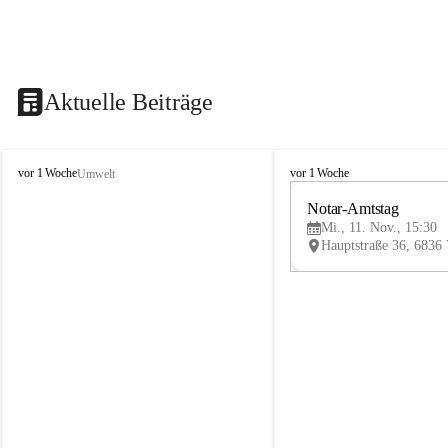
Aktuelle Beiträge
V
V
vor 1 Woche
vor 1 Woche
Umwelt
i
i
k
k
Notar-Amtstag
t
t
Mi., 11. Nov., 15:30
o
o
r
r
s
s
b
b
e
e
r
r
g
g