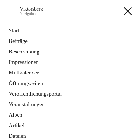
Viktorsberg
Navigation
Viktorsberg
Start
Beiträge
Gemeindepolitik
Beschreibung
1 Schnellzugriff
Impressionen
Bürgerservice
10 Schnellzugriffe
Müllkalender
Öffnungszeiten
+8
Veröffentlichungsportal
Veranstaltungen
Alben
Artikel
Hauptadresse
Dateien