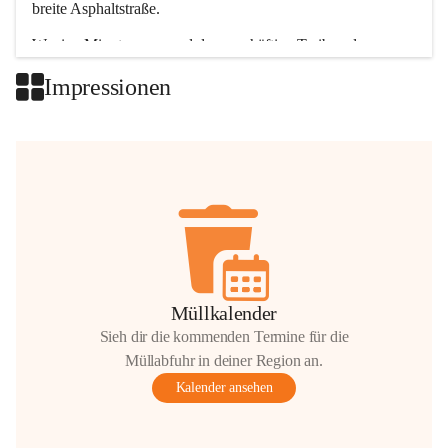
breite Asphaltstraße. 
Wenige Minuten nur, und das geschäftige Treiben der 
Talgemeinden sorgt für abwechslungsreiche Möglichkeiten.
Impressionen
+2
Müllkalender
Sieh dir die kommenden Termine für die
Müllabfuhr in deiner Region an.
Kalender ansehen