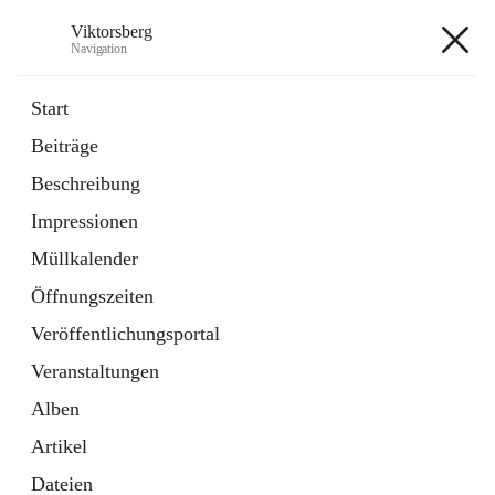
Viktorsberg
Navigation
Viktorsberg
Start
Beiträge
Gemeindepolitik
Beschreibung
1 Schnellzugriff
Impressionen
Bürgerservice
10 Schnellzugriffe
Müllkalender
Öffnungszeiten
+8
Veröffentlichungsportal
Veranstaltungen
Alben
Artikel
Hauptadresse
Dateien