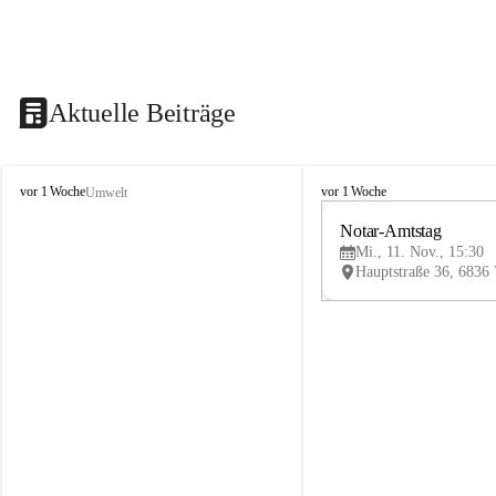
Aktuelle Beiträge
V
V
vor 1 Woche
vor 1 Woche
Umwelt
i
i
k
k
Notar-Amtstag
t
t
Mi., 11. Nov., 15:30
o
o
r
r
s
s
b
b
e
e
r
r
g
g