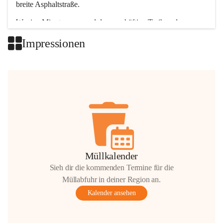
breite Asphaltstraße. 
Wenige Minuten nur, und das geschäftige Treiben der 
Talgemeinden sorgt für abwechslungsreiche Möglichkeiten.
Impressionen
+2
Müllkalender
Sieh dir die kommenden Termine für die
Müllabfuhr in deiner Region an.
Kalender ansehen