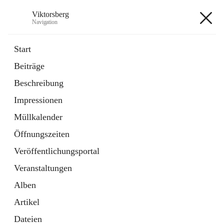
Viktorsberg
Navigation
Viktorsberg
Start
Beiträge
Gemeindepolitik
Beschreibung
1 Schnellzugriff
Impressionen
Bürgerservice
10 Schnellzugriffe
Müllkalender
Öffnungszeiten
+8
Veröffentlichungsportal
Veranstaltungen
Alben
Artikel
Hauptadresse
Dateien