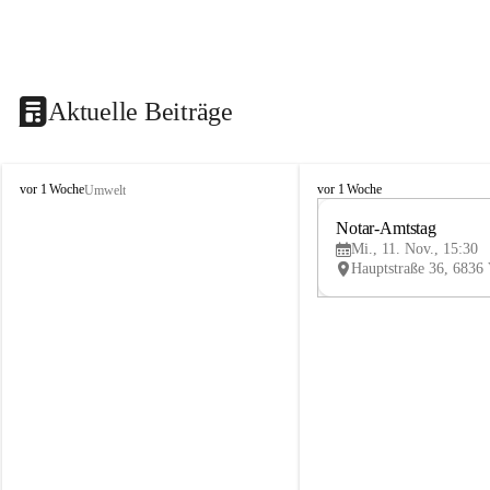
Aktuelle Beiträge
V
V
vor 1 Woche
vor 1 Woche
Umwelt
i
i
k
k
Notar-Amtstag
t
t
Mi., 11. Nov., 15:30
o
o
r
r
s
s
b
b
e
e
r
r
g
g