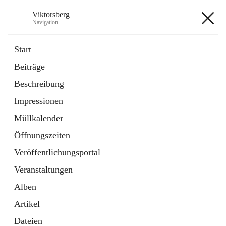
Viktorsberg
Navigation
Viktorsberg
Start
Beiträge
Gemeindepolitik
Beschreibung
1 Schnellzugriff
Impressionen
Bürgerservice
10 Schnellzugriffe
Müllkalender
Öffnungszeiten
+8
Veröffentlichungsportal
Veranstaltungen
Alben
Artikel
Hauptadresse
Dateien