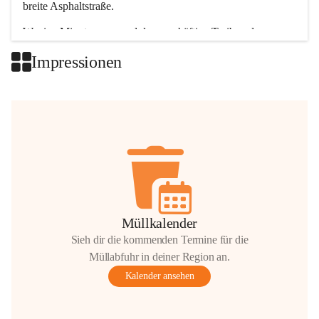
breite Asphaltstraße. 
Wenige Minuten nur, und das geschäftige Treiben der 
Talgemeinden sorgt für abwechslungsreiche Möglichkeiten.
Impressionen
+2
Müllkalender
Sieh dir die kommenden Termine für die
Müllabfuhr in deiner Region an.
Kalender ansehen