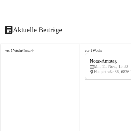
Aktuelle Beiträge
V
V
vor 1 Woche
vor 1 Woche
Umwelt
i
i
k
k
Notar-Amtstag
t
t
Mi., 11. Nov., 15:30
o
o
r
r
s
s
b
b
e
e
r
r
g
g