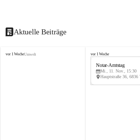
Aktuelle Beiträge
V
V
vor 1 Woche
vor 1 Woche
Umwelt
i
i
k
k
Notar-Amtstag
t
t
Mi., 11. Nov., 15:30
o
o
r
r
s
s
b
b
e
e
r
r
g
g