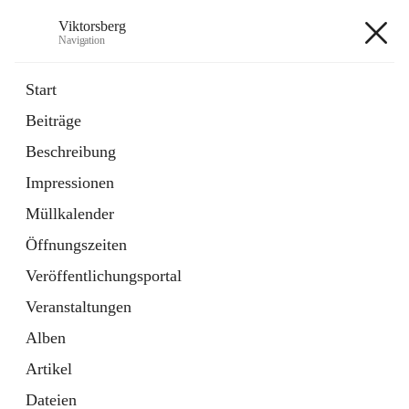
Viktorsberg
Navigation
Viktorsberg
Start
Beiträge
Gemeindepolitik
Beschreibung
1 Schnellzugriff
Impressionen
Bürgerservice
10 Schnellzugriffe
Müllkalender
Öffnungszeiten
+8
Veröffentlichungsportal
Veranstaltungen
Alben
Artikel
Hauptadresse
Dateien