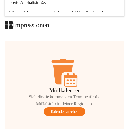
breite Asphaltstraße. 
Wenige Minuten nur, und das geschäftige Treiben der 
Talgemeinden sorgt für abwechslungsreiche Möglichkeiten.
Impressionen
+2
Müllkalender
Sieh dir die kommenden Termine für die
Müllabfuhr in deiner Region an.
Kalender ansehen