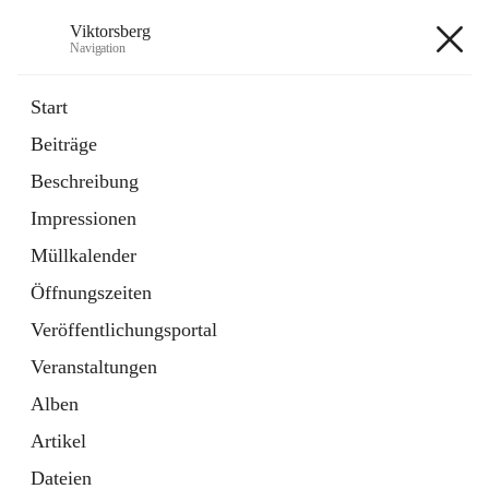
Viktorsberg
Navigation
Viktorsberg
Start
Beiträge
Gemeindepolitik
Beschreibung
1 Schnellzugriff
Impressionen
Bürgerservice
10 Schnellzugriffe
Müllkalender
Öffnungszeiten
+8
Veröffentlichungsportal
Veranstaltungen
Alben
Artikel
Hauptadresse
Dateien