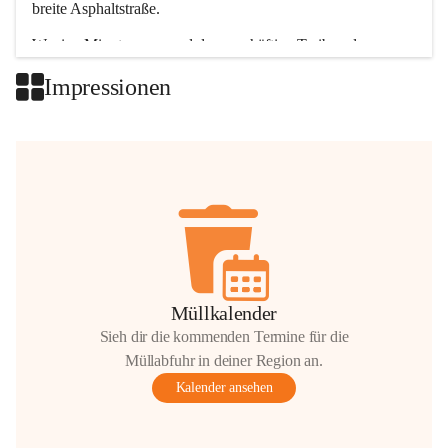
breite Asphaltstraße. 
Wenige Minuten nur, und das geschäftige Treiben der 
Talgemeinden sorgt für abwechslungsreiche Möglichkeiten.
Impressionen
+2
Müllkalender
Sieh dir die kommenden Termine für die
Müllabfuhr in deiner Region an.
Kalender ansehen