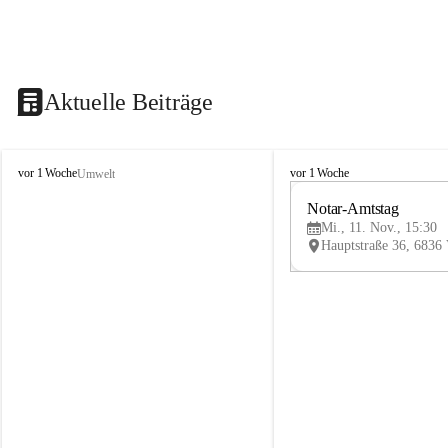
Aktuelle Beiträge
V
V
vor 1 Woche
vor 1 Woche
Umwelt
i
i
k
k
Notar-Amtstag
t
t
Mi., 11. Nov., 15:30
o
o
r
r
s
s
b
b
e
e
r
r
g
g