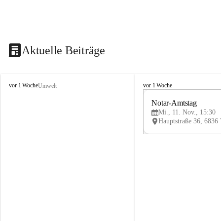
Aktuelle Beiträge
V
V
vor 1 Woche
vor 1 Woche
Umwelt
i
i
k
k
Notar-Amtstag
t
t
Mi., 11. Nov., 15:30
o
o
r
r
s
s
b
b
e
e
r
r
g
g