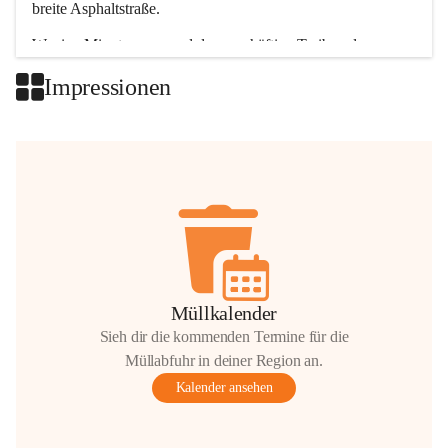
breite Asphaltstraße. 
Wenige Minuten nur, und das geschäftige Treiben der 
Talgemeinden sorgt für abwechslungsreiche Möglichkeiten.
Impressionen
+2
Müllkalender
Sieh dir die kommenden Termine für die
Müllabfuhr in deiner Region an.
Kalender ansehen