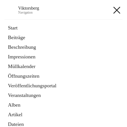
Viktorsberg
Navigation
Viktorsberg
Start
Beiträge
Gemeindepolitik
Beschreibung
1 Schnellzugriff
Impressionen
Bürgerservice
10 Schnellzugriffe
Müllkalender
Öffnungszeiten
+8
Veröffentlichungsportal
Veranstaltungen
Alben
Artikel
Hauptadresse
Dateien