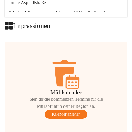
breite Asphaltstraße. 
Wenige Minuten nur, und das geschäftige Treiben der 
Talgemeinden sorgt für abwechslungsreiche Möglichkeiten.
Impressionen
+2
Müllkalender
Sieh dir die kommenden Termine für die
Müllabfuhr in deiner Region an.
Kalender ansehen