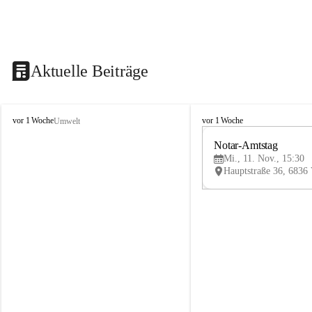
Aktuelle Beiträge
V
V
vor 1 Woche
vor 1 Woche
Umwelt
i
i
k
k
Notar-Amtstag
t
t
Mi., 11. Nov., 15:30
o
o
r
r
s
s
b
b
e
e
r
r
g
g