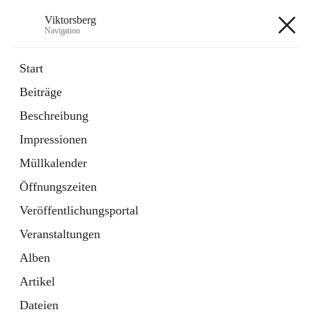
Viktorsberg
Navigation
Viktorsberg
Start
Beiträge
Gemeindepolitik
Beschreibung
1 Schnellzugriff
Impressionen
Bürgerservice
10 Schnellzugriffe
Müllkalender
Öffnungszeiten
+8
Veröffentlichungsportal
Veranstaltungen
Alben
Artikel
Hauptadresse
Dateien