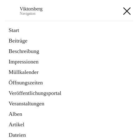
Viktorsberg
Navigation
Viktorsberg
Start
Beiträge
Gemeindepolitik
Beschreibung
1 Schnellzugriff
Impressionen
Bürgerservice
10 Schnellzugriffe
Müllkalender
Öffnungszeiten
+8
Veröffentlichungsportal
Veranstaltungen
Alben
Artikel
Hauptadresse
Dateien