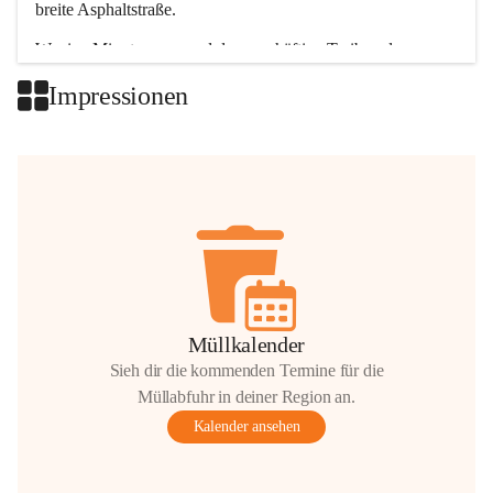
breite Asphaltstraße. 
Wenige Minuten nur, und das geschäftige Treiben der 
Talgemeinden sorgt für abwechslungsreiche Möglichkeiten.
Impressionen
+2
Müllkalender
Sieh dir die kommenden Termine für die
Müllabfuhr in deiner Region an.
Kalender ansehen