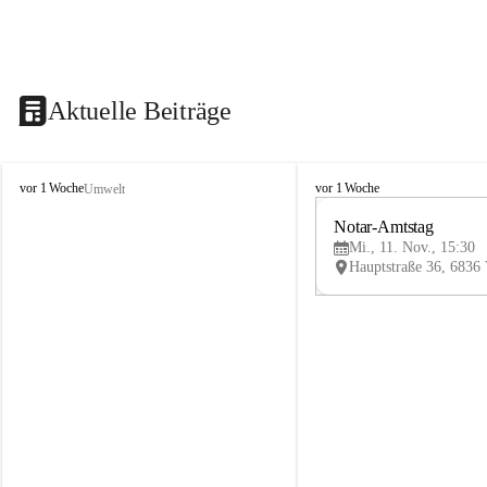
Aktuelle Beiträge
V
V
vor 1 Woche
vor 1 Woche
Umwelt
i
i
k
k
Notar-Amtstag
t
t
Mi., 11. Nov., 15:30
o
o
r
r
s
s
b
b
e
e
r
r
g
g