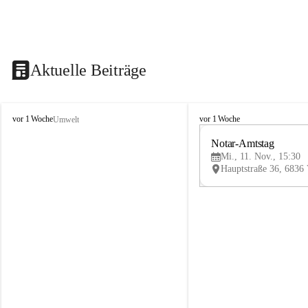
Aktuelle Beiträge
V
V
vor 1 Woche
vor 1 Woche
Umwelt
i
i
k
k
Notar-Amtstag
t
t
Mi., 11. Nov., 15:30
o
o
r
r
s
s
b
b
e
e
r
r
g
g