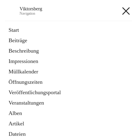
Viktorsberg
Navigation
Viktorsberg
Start
Beiträge
Gemeindepolitik
Beschreibung
1 Schnellzugriff
Impressionen
Bürgerservice
10 Schnellzugriffe
Müllkalender
Öffnungszeiten
+8
Veröffentlichungsportal
Veranstaltungen
Alben
Artikel
Hauptadresse
Dateien