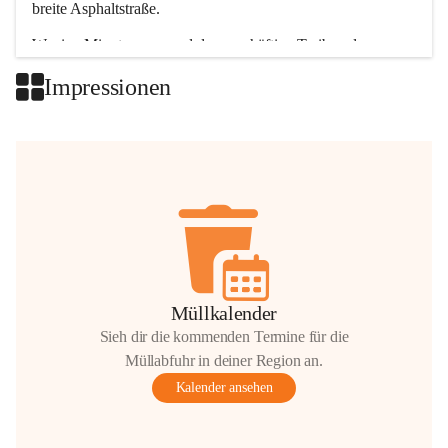
breite Asphaltstraße. 
Wenige Minuten nur, und das geschäftige Treiben der 
Talgemeinden sorgt für abwechslungsreiche Möglichkeiten.
Impressionen
+2
Müllkalender
Sieh dir die kommenden Termine für die
Müllabfuhr in deiner Region an.
Kalender ansehen