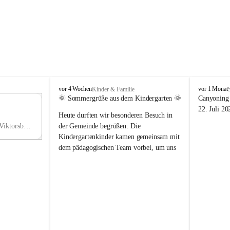
V
V
vor 4 Wochen
vor 1 Monat
Kinder & Familie
i
i
🌞 Sommergrüße aus dem Kindergarten 🌞
Canyoning 
k
k
11
22. Juli 20
Heute durften wir besonderen Besuch in 
t
t
NO
o
o
Hauptstraße 36, 6836 Viktorsberg, AUT
der Gemeinde begrüßen: Die 
V
r
r
Kindergartenkinder kamen gemeinsam mit 
s
s
dem pädagogischen Team vorbei, um uns 
b
b
einen schönen Sommer zu wünschen.
e
e
r
r
Vielen Dank für diese liebe Überraschung 
g
g
und die fröhlichen Sommergrüße! Wir 
wünschen allen Kindern, ihren Familien 
sowie dem gesamten Kindergarten-Team 
erholsame, sonnige und wunderschöne 
Sommerferien. 🌼☀️