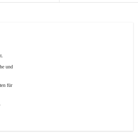
t. 
uhe und 
en für 
 