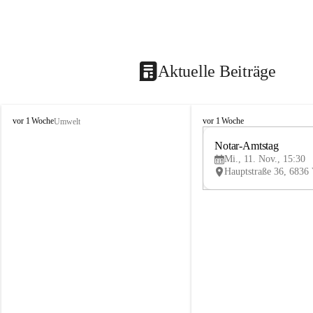
Aktuelle Beiträge
V
V
vor 1 Woche
vor 1 Woche
Umwelt
i
i
k
k
Notar-Amtstag
t
t
Mi., 11. Nov., 15:30
o
o
r
r
s
s
b
b
e
e
r
r
g
g