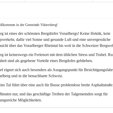
willkommen in der Gemeinde Viktorsberg!
rg ist eines der schönsten Bergdörfer Vorarlbergs! Keine Hektik, kein 
verkehr, dafür viel Sonne und gesunde Luft und eine unvergessliche 
icht über das Vorarlberger Rheintal bis weit in die Schweizer Bergwel
rg ist keineswegs ein Ferienort mit dem üblichen Stress und Trubel. R
eit sind als gegebene Vorteile eines Bergdofes geblieben. 
f eignet sich auch besonders als Ausgangspunkt für Besichtigungsfahrt
rlberg und in die benachbarte Schweiz. 
ns Tal führt über eine auch für Busse problemlose breite Asphaltstraße.
nuten nur, und das geschäftige Treiben der Talgemeinden sorgt für 
ungsreiche Möglichkeiten.