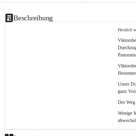
Beschreibung
Herzlich 
Viktorsbe
Durchzugs
Panoramas
Viktorsbe
Besonnenh
Unser Dor
ganz Vora
Der Weg i
Wenige Mi
abwechsl