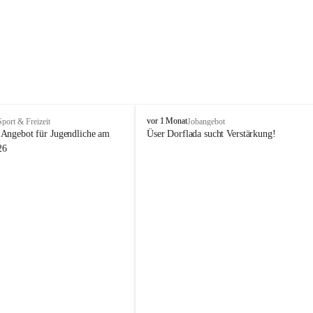
V
vor 1 Monat
Sport & Freizeit
Jobangebot
i
Angebot für Jugendliche am 
Üser Dorflada sucht Verstärkung! 
k
26
t
o
r
s
b
e
r
g