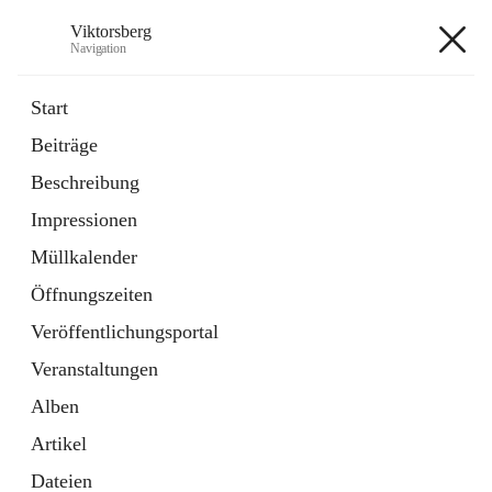
Viktorsberg
Navigation
Viktorsberg
Start
Beiträge
Gemeindepolitik
Beschreibung
1 Schnellzugriff
Impressionen
Bürgerservice
10 Schnellzugriffe
Müllkalender
Öffnungszeiten
+8
Veröffentlichungsportal
Veranstaltungen
Alben
Artikel
Hauptadresse
Dateien