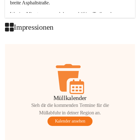
breite Asphaltstraße. 
Wenige Minuten nur, und das geschäftige Treiben der 
Talgemeinden sorgt für abwechslungsreiche Möglichkeiten.
Impressionen
+2
Müllkalender
Sieh dir die kommenden Termine für die
Müllabfuhr in deiner Region an.
Kalender ansehen