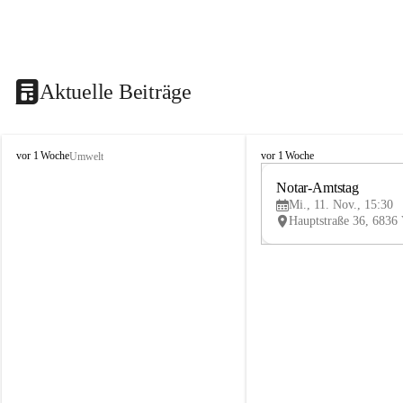
Aktuelle Beiträge
V
V
vor 1 Woche
vor 1 Woche
Umwelt
i
i
k
k
Notar-Amtstag
t
t
Mi., 11. Nov., 15:30
o
o
r
r
s
s
b
b
e
e
r
r
g
g