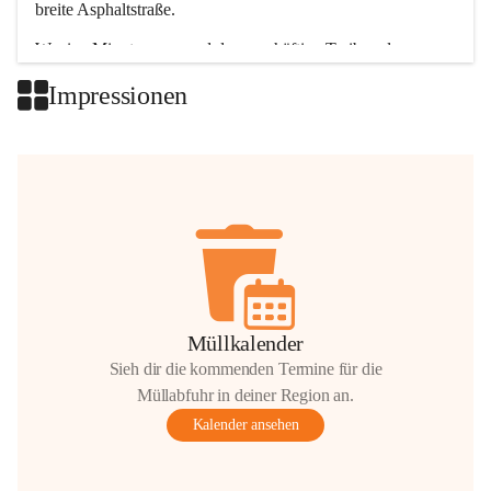
breite Asphaltstraße. 
Wenige Minuten nur, und das geschäftige Treiben der 
Talgemeinden sorgt für abwechslungsreiche Möglichkeiten.
Impressionen
+2
Müllkalender
Sieh dir die kommenden Termine für die
Müllabfuhr in deiner Region an.
Kalender ansehen