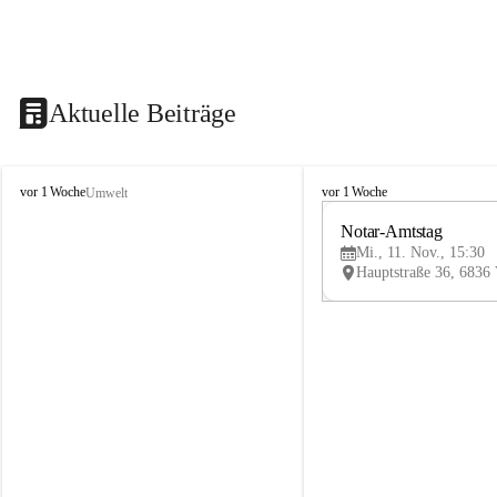
Aktuelle Beiträge
V
V
vor 1 Woche
vor 1 Woche
Umwelt
i
i
k
k
Notar-Amtstag
t
t
Mi., 11. Nov., 15:30
o
o
r
r
s
s
b
b
e
e
r
r
g
g