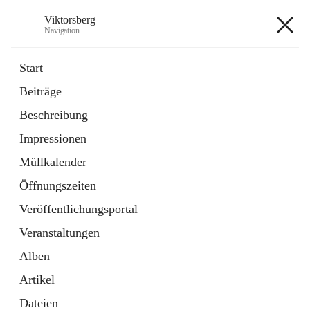
Viktorsberg
Navigation
Viktorsberg
Start
Beiträge
Gemeindepolitik
Beschreibung
1 Schnellzugriff
Impressionen
Bürgerservice
10 Schnellzugriffe
Müllkalender
Öffnungszeiten
+8
Veröffentlichungsportal
Veranstaltungen
Alben
Artikel
Hauptadresse
Dateien