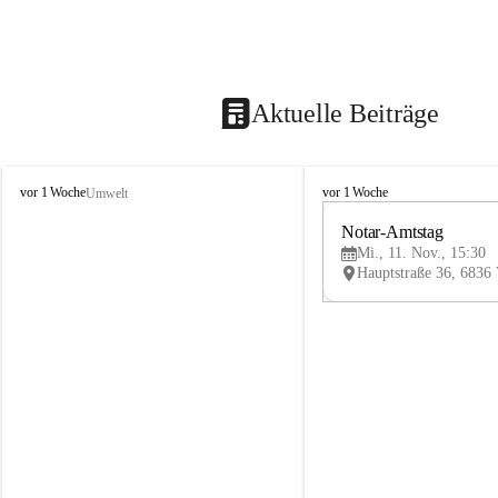
Aktuelle Beiträge
V
V
vor 1 Woche
vor 1 Woche
Umwelt
i
i
k
k
Notar-Amtstag
t
t
Mi., 11. Nov., 15:30
o
o
r
r
s
s
b
b
e
e
r
r
g
g