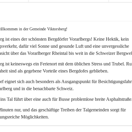
willkommen in der Gemeinde Viktorsberg!
rg ist eines der schönsten Bergdörfer Vorarlbergs! Keine Hektik, kein 
verkehr, dafür viel Sonne und gesunde Luft und eine unvergessliche 
icht über das Vorarlberger Rheintal bis weit in die Schweizer Bergwel
rg ist keineswegs ein Ferienort mit dem üblichen Stress und Trubel. R
eit sind als gegebene Vorteile eines Bergdofes geblieben. 
f eignet sich auch besonders als Ausgangspunkt für Besichtigungsfahrt
rlberg und in die benachbarte Schweiz. 
ns Tal führt über eine auch für Busse problemlose breite Asphaltstraße.
nuten nur, und das geschäftige Treiben der Talgemeinden sorgt für 
ungsreiche Möglichkeiten.