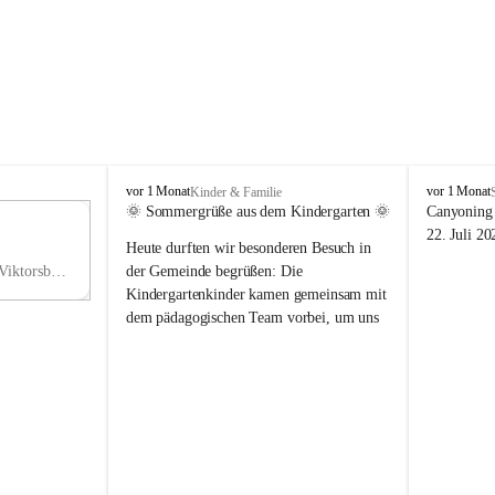
V
V
vor 1 Monat
vor 1 Monat
Kinder & Familie
i
i
🌞 Sommergrüße aus dem Kindergarten 🌞
Canyoning 
k
k
11
22. Juli 20
Heute durften wir besonderen Besuch in 
t
t
NO
o
o
Hauptstraße 36, 6836 Viktorsberg, AUT
der Gemeinde begrüßen: Die 
V
r
r
Kindergartenkinder kamen gemeinsam mit 
s
s
dem pädagogischen Team vorbei, um uns 
b
b
einen schönen Sommer zu wünschen.
e
e
r
r
Vielen Dank für diese liebe Überraschung 
g
g
und die fröhlichen Sommergrüße! Wir 
wünschen allen Kindern, ihren Familien 
sowie dem gesamten Kindergarten-Team 
erholsame, sonnige und wunderschöne 
Sommerferien. 🌼☀️