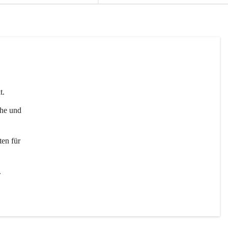
t. 
uhe und 
en für 
 