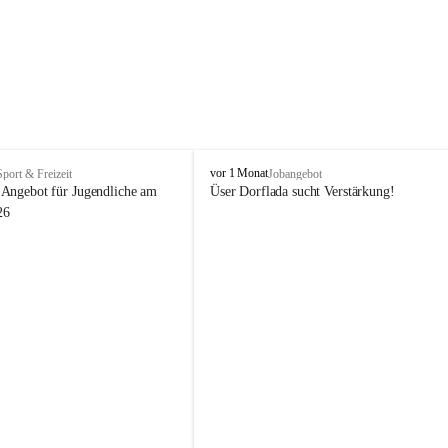
V
vor 1 Monat
Sport & Freizeit
Jobangebot
i
Angebot für Jugendliche am 
Üser Dorflada sucht Verstärkung! 
k
26
t
o
r
s
b
e
r
g