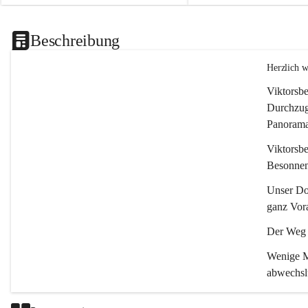
Beschreibung
Herzlich 
Viktorsbe
Durchzugs
Panoramas
Viktorsbe
Besonnenh
Unser Dor
ganz Vora
Der Weg i
Wenige Mi
abwechsl