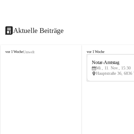
Aktuelle Beiträge
V
V
vor 1 Woche
vor 1 Woche
Umwelt
i
i
k
k
Notar-Amtstag
t
t
Mi., 11. Nov., 15:30
o
o
r
r
s
s
b
b
e
e
r
r
g
g