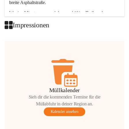
breite Asphaltstraße. 
Wenige Minuten nur, und das geschäftige Treiben der 
Talgemeinden sorgt für abwechslungsreiche Möglichkeiten.
Impressionen
+2
Müllkalender
Sieh dir die kommenden Termine für die
Müllabfuhr in deiner Region an.
Kalender ansehen