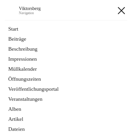
Viktorsberg
Navigation
Viktorsberg
Start
Beiträge
Gemeindepolitik
Beschreibung
1 Schnellzugriff
Impressionen
Bürgerservice
10 Schnellzugriffe
Müllkalender
Öffnungszeiten
+8
Veröffentlichungsportal
Veranstaltungen
Alben
Artikel
Hauptadresse
Dateien