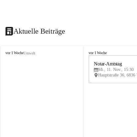
Aktuelle Beiträge
V
V
vor 1 Woche
vor 1 Woche
Umwelt
i
i
k
k
Notar-Amtstag
t
t
Mi., 11. Nov., 15:30
o
o
r
r
s
s
b
b
e
e
r
r
g
g