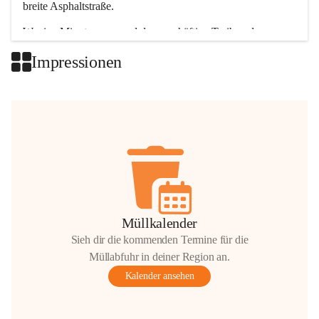
breite Asphaltstraße. 
Wenige Minuten nur, und das geschäftige Treiben der 
Talgemeinden sorgt für abwechslungsreiche Möglichkeiten.
Impressionen
+2
Müllkalender
Sieh dir die kommenden Termine für die
Müllabfuhr in deiner Region an.
Kalender ansehen