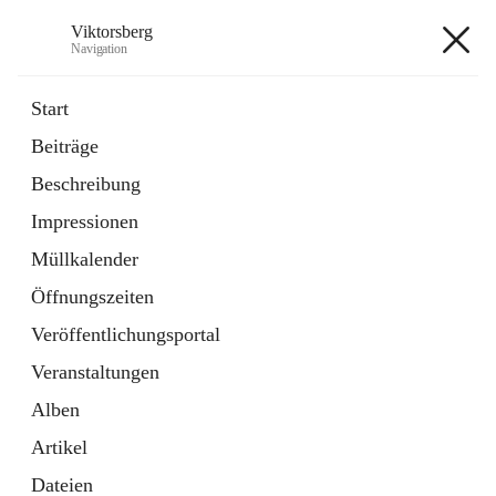
Viktorsberg
Navigation
Viktorsberg
Start
Beiträge
Gemeindepolitik
Beschreibung
1 Schnellzugriff
Impressionen
Bürgerservice
10 Schnellzugriffe
Müllkalender
Öffnungszeiten
+8
Veröffentlichungsportal
Veranstaltungen
Alben
Artikel
Hauptadresse
Dateien