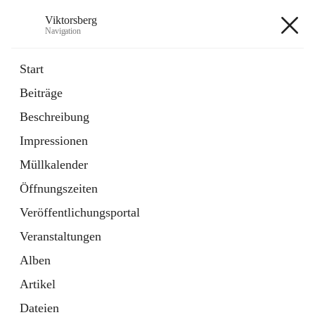
Viktorsberg
Navigation
Viktorsberg
Start
Beiträge
Gemeindepolitik
Beschreibung
1 Schnellzugriff
Impressionen
Bürgerservice
10 Schnellzugriffe
Müllkalender
Öffnungszeiten
+8
Veröffentlichungsportal
Veranstaltungen
Alben
Artikel
Hauptadresse
Dateien