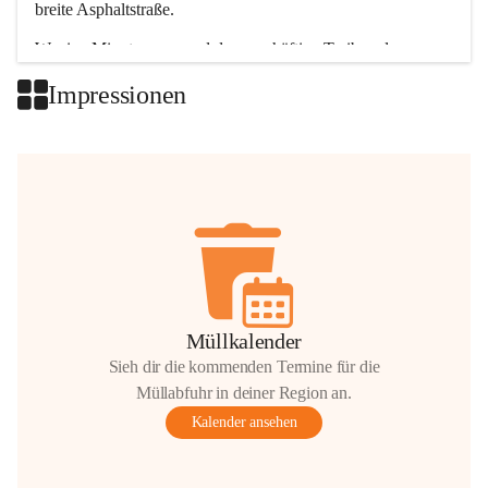
breite Asphaltstraße. 
Wenige Minuten nur, und das geschäftige Treiben der 
Talgemeinden sorgt für abwechslungsreiche Möglichkeiten.
Impressionen
+2
Müllkalender
Sieh dir die kommenden Termine für die
Müllabfuhr in deiner Region an.
Kalender ansehen