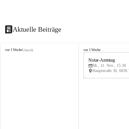
Aktuelle Beiträge
V
V
vor 1 Woche
vor 1 Woche
Umwelt
i
i
k
k
Notar-Amtstag
t
t
Mi., 11. Nov., 15:30
o
o
r
r
s
s
b
b
e
e
r
r
g
g