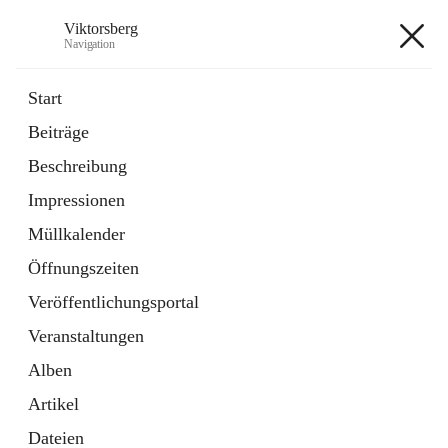
Viktorsberg
Navigation
Viktorsberg
Start
Beiträge
Gemeindepolitik
Beschreibung
1 Schnellzugriff
Impressionen
Bürgerservice
10 Schnellzugriffe
Müllkalender
Öffnungszeiten
+8
Veröffentlichungsportal
Veranstaltungen
Alben
Artikel
Hauptadresse
Dateien