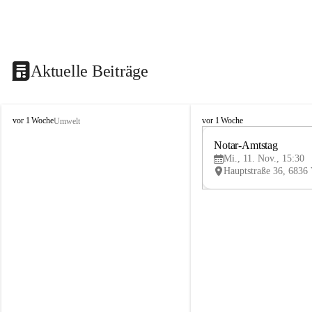
Aktuelle Beiträge
V
V
vor 1 Woche
vor 1 Woche
Umwelt
i
i
k
k
Notar-Amtstag
t
t
Mi., 11. Nov., 15:30
o
o
r
r
s
s
b
b
e
e
r
r
g
g