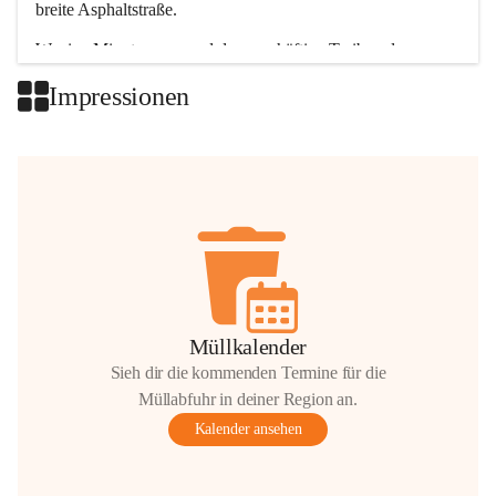
breite Asphaltstraße. 
Wenige Minuten nur, und das geschäftige Treiben der 
Talgemeinden sorgt für abwechslungsreiche Möglichkeiten.
Impressionen
+2
Müllkalender
Sieh dir die kommenden Termine für die
Müllabfuhr in deiner Region an.
Kalender ansehen