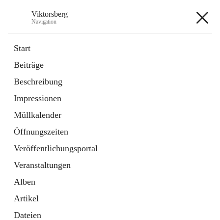
Viktorsberg
Navigation
Viktorsberg
Start
Beiträge
Gemeindepolitik
Beschreibung
1 Schnellzugriff
Impressionen
Bürgerservice
10 Schnellzugriffe
Müllkalender
Öffnungszeiten
+8
Veröffentlichungsportal
Veranstaltungen
Alben
Artikel
Hauptadresse
Dateien