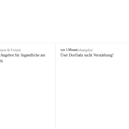
V
vor 1 Monat
Sport & Freizeit
Jobangebot
i
Angebot für Jugendliche am 
Üser Dorflada sucht Verstärkung! 
k
26
t
o
r
s
b
e
r
g