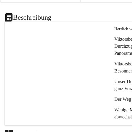
Beschreibung
Herzlich 
Viktorsbe
Durchzugs
Panoramas
Viktorsbe
Besonnenh
Unser Dor
ganz Vora
Der Weg i
Wenige Mi
abwechsl