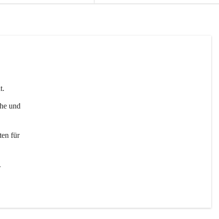
t. 
uhe und 
en für 
 