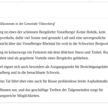
willkommen in der Gemeinde Viktorsberg!
rg ist eines der schönsten Bergdörfer Vorarlbergs! Keine Hektik, kein 
verkehr, dafür viel Sonne und gesunde Luft und eine unvergessliche 
icht über das Vorarlberger Rheintal bis weit in die Schweizer Bergwel
rg ist keineswegs ein Ferienort mit dem üblichen Stress und Trubel. R
eit sind als gegebene Vorteile eines Bergdofes geblieben. 
f eignet sich auch besonders als Ausgangspunkt für Besichtigungsfahrt
rlberg und in die benachbarte Schweiz. 
ns Tal führt über eine auch für Busse problemlose breite Asphaltstraße.
nuten nur, und das geschäftige Treiben der Talgemeinden sorgt für 
ungsreiche Möglichkeiten.