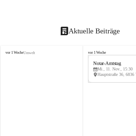
Aktuelle Beiträge
V
V
vor 1 Woche
vor 1 Woche
Umwelt
i
i
k
k
Notar-Amtstag
t
t
Mi., 11. Nov., 15:30
o
o
r
r
s
s
b
b
e
e
r
r
g
g