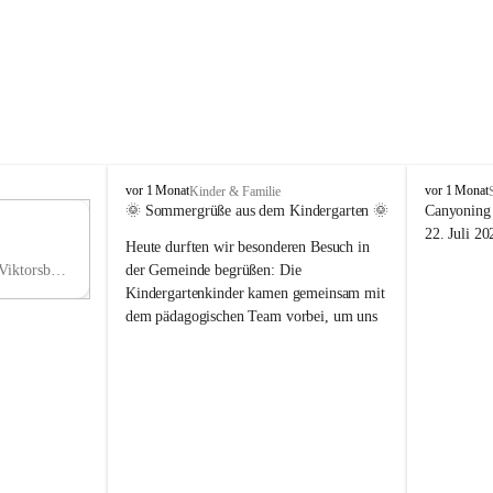
V
V
vor 1 Monat
vor 1 Monat
Kinder & Familie
i
i
🌞 Sommergrüße aus dem Kindergarten 🌞
Canyoning 
k
k
11
22. Juli 20
Heute durften wir besonderen Besuch in 
t
t
NO
o
o
Hauptstraße 36, 6836 Viktorsberg, AUT
der Gemeinde begrüßen: Die 
V
r
r
Kindergartenkinder kamen gemeinsam mit 
s
s
dem pädagogischen Team vorbei, um uns 
b
b
einen schönen Sommer zu wünschen.
e
e
r
r
Vielen Dank für diese liebe Überraschung 
g
g
und die fröhlichen Sommergrüße! Wir 
wünschen allen Kindern, ihren Familien 
sowie dem gesamten Kindergarten-Team 
erholsame, sonnige und wunderschöne 
Sommerferien. 🌼☀️