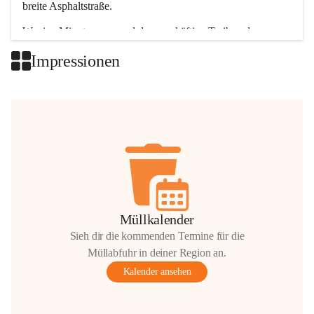
breite Asphaltstraße. 
Wenige Minuten nur, und das geschäftige Treiben der 
Talgemeinden sorgt für abwechslungsreiche Möglichkeiten.
Impressionen
+2
Müllkalender
Sieh dir die kommenden Termine für die
Müllabfuhr in deiner Region an.
Kalender ansehen