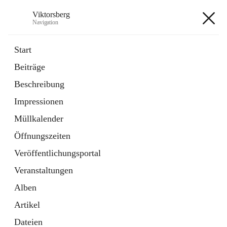
Viktorsberg
Navigation
Viktorsberg
Start
Beiträge
Gemeindepolitik
Beschreibung
1 Schnellzugriff
Impressionen
Bürgerservice
10 Schnellzugriffe
Müllkalender
Öffnungszeiten
+8
Veröffentlichungsportal
Veranstaltungen
Alben
Artikel
Hauptadresse
Dateien