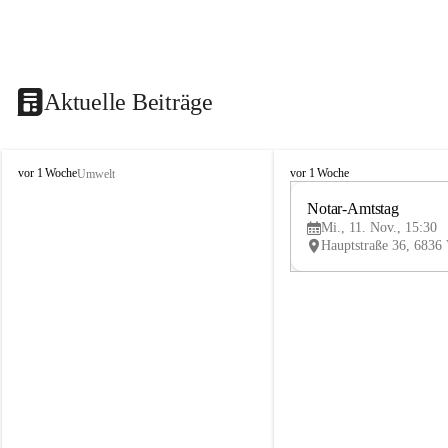
Aktuelle Beiträge
V
V
vor 1 Woche
vor 1 Woche
Umwelt
i
i
k
k
Notar-Amtstag
t
t
Mi., 11. Nov., 15:30
o
o
r
r
s
s
b
b
e
e
r
r
g
g