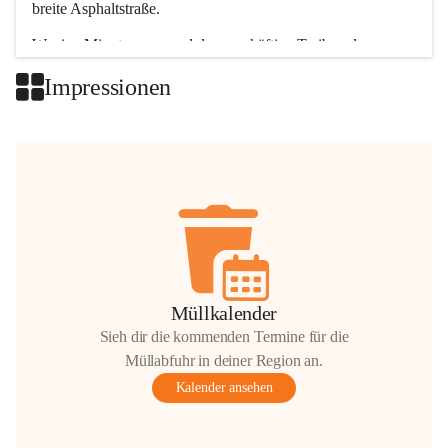
breite Asphaltstraße. 
Wenige Minuten nur, und das geschäftige Treiben der 
Talgemeinden sorgt für abwechslungsreiche Möglichkeiten.
Impressionen
+2
Müllkalender
Sieh dir die kommenden Termine für die
Müllabfuhr in deiner Region an.
Kalender ansehen