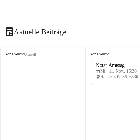
Aktuelle Beiträge
V
V
vor 1 Woche
vor 1 Woche
Umwelt
i
i
k
k
Notar-Amtstag
t
t
Mi., 11. Nov., 15:30
o
o
r
r
s
s
b
b
e
e
r
r
g
g