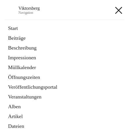
Viktorsberg
Navigation
Viktorsberg
Start
Beiträge
Gemeindepolitik
Beschreibung
1 Schnellzugriff
Impressionen
Bürgerservice
10 Schnellzugriffe
Müllkalender
Öffnungszeiten
+8
Veröffentlichungsportal
Veranstaltungen
Alben
Artikel
Hauptadresse
Dateien