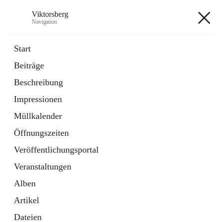
Viktorsberg
Navigation
Viktorsberg
Start
Beiträge
Gemeindepolitik
Beschreibung
1 Schnellzugriff
Impressionen
Bürgerservice
10 Schnellzugriffe
Müllkalender
Öffnungszeiten
+8
Veröffentlichungsportal
Veranstaltungen
Alben
Artikel
Hauptadresse
Dateien