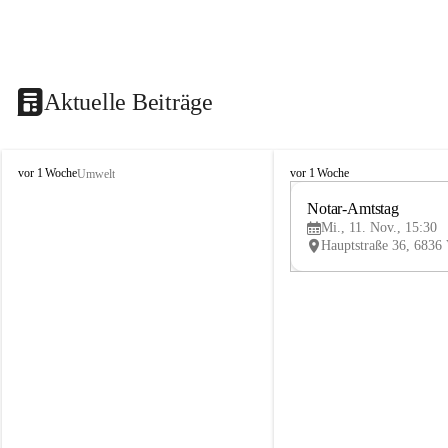
Aktuelle Beiträge
V
V
vor 1 Woche
vor 1 Woche
Umwelt
i
i
k
k
Notar-Amtstag
t
t
Mi., 11. Nov., 15:30
o
o
r
r
s
s
b
b
e
e
r
r
g
g