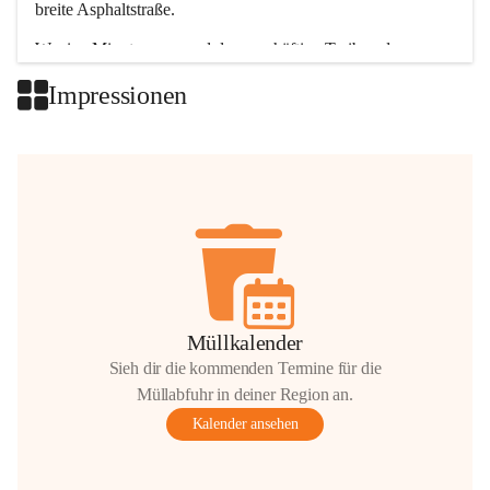
breite Asphaltstraße. 
Wenige Minuten nur, und das geschäftige Treiben der 
Talgemeinden sorgt für abwechslungsreiche Möglichkeiten.
Impressionen
+2
Müllkalender
Sieh dir die kommenden Termine für die
Müllabfuhr in deiner Region an.
Kalender ansehen