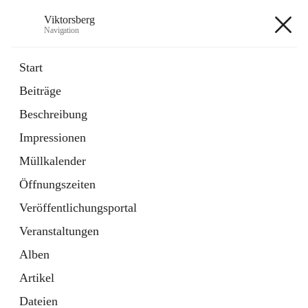
Viktorsberg
Navigation
Viktorsberg
Start
Beiträge
Gemeindepolitik
Beschreibung
1 Schnellzugriff
Impressionen
Bürgerservice
10 Schnellzugriffe
Müllkalender
Öffnungszeiten
+8
Veröffentlichungsportal
Veranstaltungen
Alben
Artikel
Hauptadresse
Dateien