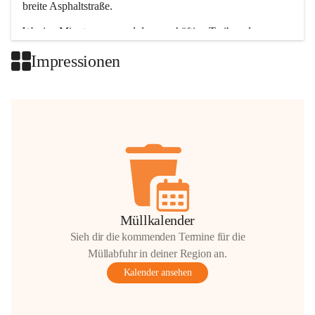
breite Asphaltstraße. 
Wenige Minuten nur, und das geschäftige Treiben der 
Talgemeinden sorgt für abwechslungsreiche Möglichkeiten.
Impressionen
+2
Müllkalender
Sieh dir die kommenden Termine für die
Müllabfuhr in deiner Region an.
Kalender ansehen