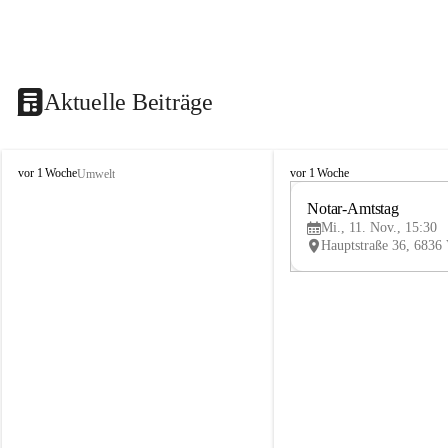
Aktuelle Beiträge
V
V
vor 1 Woche
vor 1 Woche
Umwelt
i
i
k
k
Notar-Amtstag
t
t
Mi., 11. Nov., 15:30
o
o
r
r
s
s
b
b
e
e
r
r
g
g