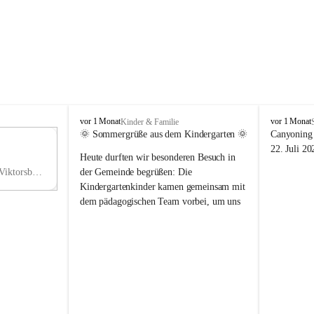
V
V
vor 1 Monat
vor 1 Monat
Kinder & Familie
i
i
🌞 Sommergrüße aus dem Kindergarten 🌞
Canyoning 
k
k
11
22. Juli 20
Heute durften wir besonderen Besuch in 
t
t
NO
o
o
Hauptstraße 36, 6836 Viktorsberg, AUT
der Gemeinde begrüßen: Die 
V
r
r
Kindergartenkinder kamen gemeinsam mit 
s
s
dem pädagogischen Team vorbei, um uns 
b
b
einen schönen Sommer zu wünschen.
e
e
r
r
Vielen Dank für diese liebe Überraschung 
g
g
und die fröhlichen Sommergrüße! Wir 
wünschen allen Kindern, ihren Familien 
sowie dem gesamten Kindergarten-Team 
erholsame, sonnige und wunderschöne 
Sommerferien. 🌼☀️