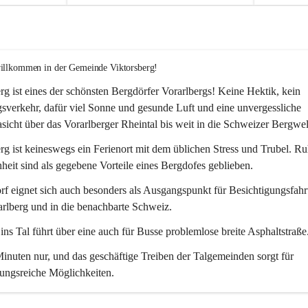
willkommen in der Gemeinde Viktorsberg!
rg ist eines der schönsten Bergdörfer Vorarlbergs! Keine Hektik, kein 
verkehr, dafür viel Sonne und gesunde Luft und eine unvergessliche 
icht über das Vorarlberger Rheintal bis weit in die Schweizer Bergwel
rg ist keineswegs ein Ferienort mit dem üblichen Stress und Trubel. R
eit sind als gegebene Vorteile eines Bergdofes geblieben. 
f eignet sich auch besonders als Ausgangspunkt für Besichtigungsfahrt
rlberg und in die benachbarte Schweiz. 
ns Tal führt über eine auch für Busse problemlose breite Asphaltstraße.
nuten nur, und das geschäftige Treiben der Talgemeinden sorgt für 
ungsreiche Möglichkeiten.