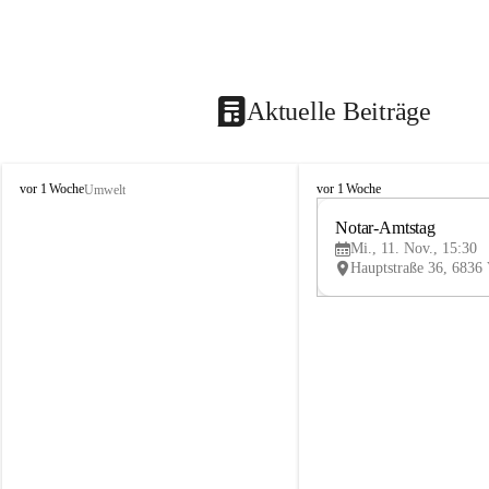
Aktuelle Beiträge
V
V
vor 1 Woche
vor 1 Woche
Umwelt
i
i
k
k
Notar-Amtstag
t
t
Mi., 11. Nov., 15:30
o
o
r
r
s
s
b
b
e
e
r
r
g
g