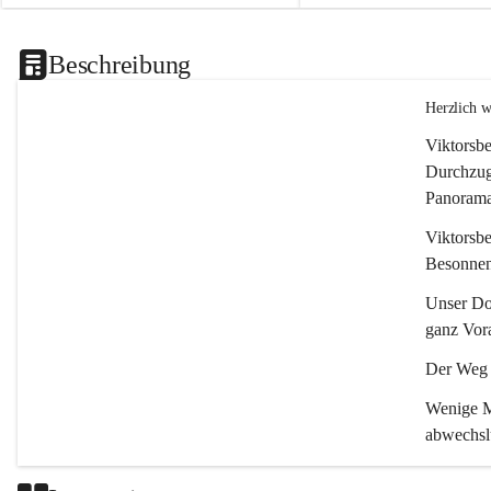
Beschreibung
Herzlich 
Viktorsbe
Durchzugs
Panoramas
Viktorsbe
Besonnenh
Unser Dor
ganz Vora
Der Weg i
Wenige Mi
abwechsl