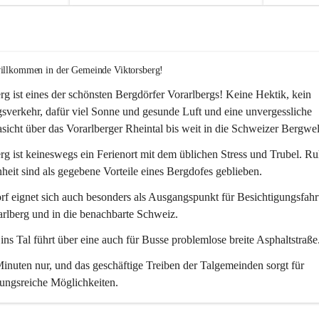
willkommen in der Gemeinde Viktorsberg!
rg ist eines der schönsten Bergdörfer Vorarlbergs! Keine Hektik, kein 
verkehr, dafür viel Sonne und gesunde Luft und eine unvergessliche 
icht über das Vorarlberger Rheintal bis weit in die Schweizer Bergwel
rg ist keineswegs ein Ferienort mit dem üblichen Stress und Trubel. R
eit sind als gegebene Vorteile eines Bergdofes geblieben. 
f eignet sich auch besonders als Ausgangspunkt für Besichtigungsfahrt
rlberg und in die benachbarte Schweiz. 
ns Tal führt über eine auch für Busse problemlose breite Asphaltstraße.
nuten nur, und das geschäftige Treiben der Talgemeinden sorgt für 
ungsreiche Möglichkeiten.