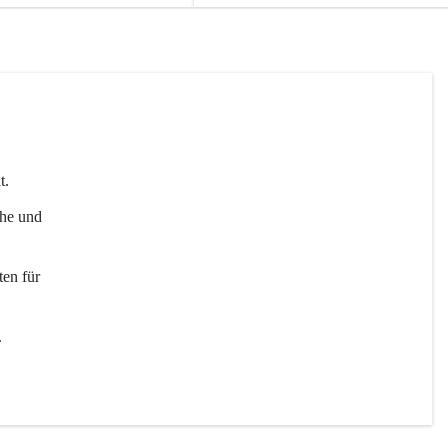
t. 
uhe und 
en für 
 