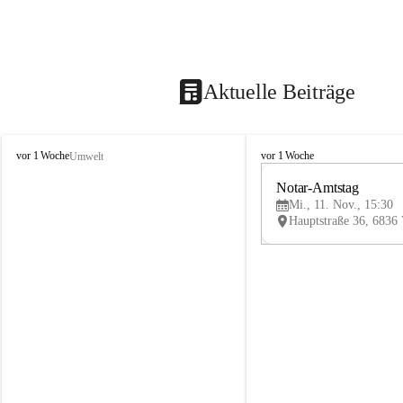
Aktuelle Beiträge
V
V
vor 1 Woche
vor 1 Woche
Umwelt
i
i
k
k
Notar-Amtstag
t
t
Mi., 11. Nov., 15:30
o
o
r
r
s
s
b
b
e
e
r
r
g
g