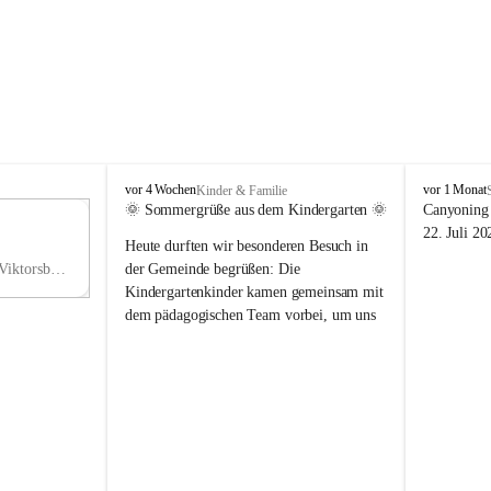
V
V
vor 4 Wochen
vor 1 Monat
Kinder & Familie
i
i
🌞 Sommergrüße aus dem Kindergarten 🌞
Canyoning 
k
k
11
22. Juli 20
Heute durften wir besonderen Besuch in 
t
t
NO
o
o
Hauptstraße 36, 6836 Viktorsberg, AUT
der Gemeinde begrüßen: Die 
V
r
r
Kindergartenkinder kamen gemeinsam mit 
s
s
dem pädagogischen Team vorbei, um uns 
b
b
einen schönen Sommer zu wünschen.
e
e
r
r
Vielen Dank für diese liebe Überraschung 
g
g
und die fröhlichen Sommergrüße! Wir 
wünschen allen Kindern, ihren Familien 
sowie dem gesamten Kindergarten-Team 
erholsame, sonnige und wunderschöne 
Sommerferien. 🌼☀️