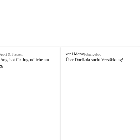
V
vor 1 Monat
Sport & Freizeit
Jobangebot
i
Angebot für Jugendliche am 
Üser Dorflada sucht Verstärkung! 
k
26
t
o
r
s
b
e
r
g