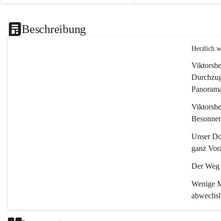
Beschreibung
Herzlich 
Viktorsbe
Durchzugs
Panoramas
Viktorsbe
Besonnenh
Unser Dor
ganz Vora
Der Weg i
Wenige Mi
abwechsl