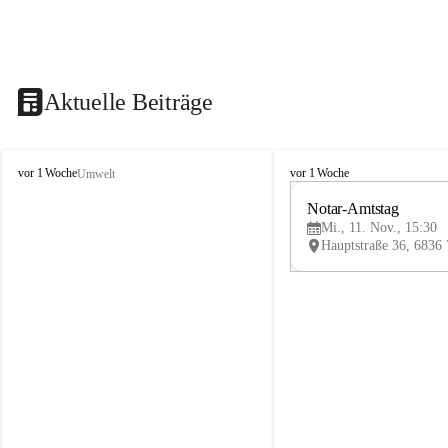
Aktuelle Beiträge
V
V
vor 1 Woche
vor 1 Woche
Umwelt
i
i
k
k
Notar-Amtstag
t
t
Mi., 11. Nov., 15:30
o
o
r
r
s
s
b
b
e
e
r
r
g
g