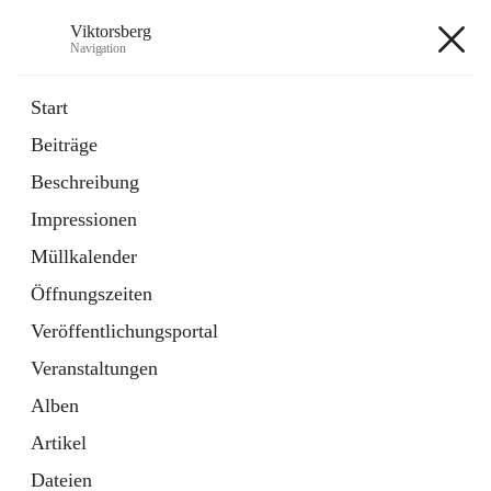
Viktorsberg
Navigation
Viktorsberg
Start
Beiträge
Gemeindepolitik
Beschreibung
1 Schnellzugriff
Impressionen
Bürgerservice
10 Schnellzugriffe
Müllkalender
Öffnungszeiten
+8
Veröffentlichungsportal
Veranstaltungen
Alben
Artikel
Hauptadresse
Dateien